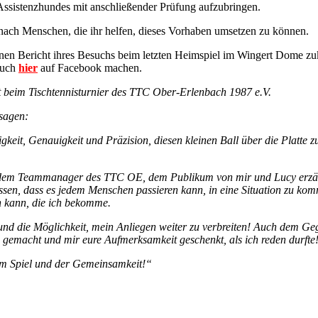
ssistenzhundes mit anschließender Prüfung aufzubringen.
 nach Menschen, die ihr helfen, dieses Vorhaben umsetzen zu können.
inen Bericht ihres Besuchs beim letzten Heimspiel im Wingert Dome zu
euch
hier
auf Facebook machen.
 beim Tischtennisturnier des TTC Ober-Erlenbach 1987 e.V.
sagen:
keit, Genauigkeit und Präzision, diesen kleinen Ball über die Platte z
m Teammanager des TTC OE, dem Publikum von mir und Lucy erzählen u
ssen, dass es jedem Menschen passieren kann, in eine Situation zu komm
n kann, die ich bekomme.
nd die Möglichkeit, mein Anliegen weiter zu verbreiten! Auch dem G
gemacht und mir eure Aufmerksamkeit geschenkt, als ich reden durfte
 am Spiel und der Gemeinsamkeit!“