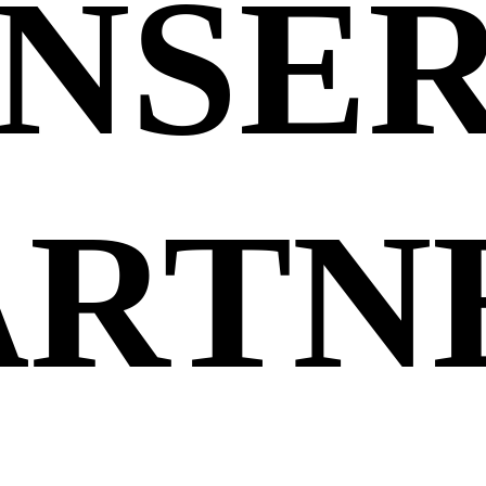
NSE
ARTN