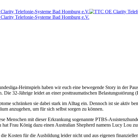
ndesliga-Heimspiels haben wir euch eine bewegende Story in der Paus
. Die 32-Jährige leidet an einer posttraumatischen Belastungsstörung 
ome schränken sie dabei stark im Alltag ein. Dennoch ist sie aktiv be
dium anzugehen, um für sich selbst sorgen zu können.
iese Menschen mit dieser Erkrankung sogenannte PTBS-Assistenzhunde au
 hat Frau König dazu einen Australian Shepherd namens Lucy Lou zur 
e Kosten für die Ausbildung leider nicht und aus eigenen finanziellen M