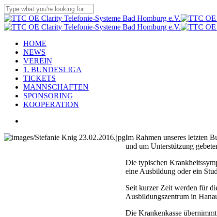
Skip
to
Close
main
Search
content
Menu
HOME
NEWS
VEREIN
1. BUNDESLIGA
TICKETS
MANNSCHAFTEN
SPONSORING
KOOPERATION
facebook
youtube
instagram
flickr
tiktok
Im Rahmen unseres letzten Bu
und um Unterstützung gebeten
Die typischen Krankheitssympt
eine Ausbildung oder ein Stu
Seit kurzer Zeit werden für d
Ausbildungszentrum in Hanau
Die Krankenkasse übernimmt di