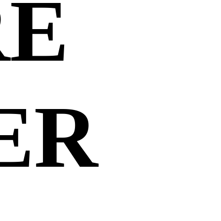
RE
ER