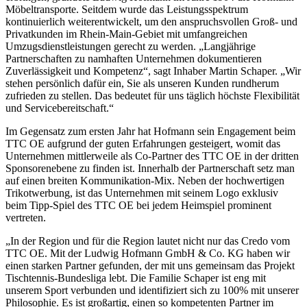
Möbeltransporte. Seitdem wurde das Leistungsspektrum
kontinuierlich weiterentwickelt, um den anspruchsvollen Groß- und
Privatkunden im Rhein-Main-Gebiet mit umfangreichen
Umzugsdienstleistungen gerecht zu werden. „Langjährige
Partnerschaften zu namhaften Unternehmen dokumentieren
Zuverlässigkeit und Kompetenz“, sagt Inhaber Martin Schaper. „Wir
stehen persönlich dafür ein, Sie als unseren Kunden rundherum
zufrieden zu stellen. Das bedeutet für uns täglich höchste Flexibilität
und Servicebereitschaft.“
Im Gegensatz zum ersten Jahr hat Hofmann sein Engagement beim
TTC OE aufgrund der guten Erfahrungen gesteigert, womit das
Unternehmen mittlerweile als Co-Partner des TTC OE in der dritten
Sponsorenebene zu finden ist. Innerhalb der Partnerschaft setz man
auf einen breiten Kommunikation-Mix. Neben der hochwertigen
Trikotwerbung, ist das Unternehmen mit seinem Logo exklusiv
beim Tipp-Spiel des TTC OE bei jedem Heimspiel prominent
vertreten.
„In der Region und für die Region lautet nicht nur das Credo vom
TTC OE. Mit der Ludwig Hofmann GmbH & Co. KG haben wir
einen starken Partner gefunden, der mit uns gemeinsam das Projekt
Tischtennis-Bundesliga lebt. Die Familie Schaper ist eng mit
unserem Sport verbunden und identifiziert sich zu 100% mit unserer
Philosophie. Es ist großartig, einen so kompetenten Partner im