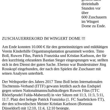
dreieinhalb
Stunden vor
über
600 Zuschauern
im Wingert
Dome zu Ende.
ZUSCHAUERREKORD IM WINGERT DOME !!!
Am Ende konnten 10.000 € für den gemeinnützigen und mildtätigen
Verein Kinderhilfe Organtransplantation gesammelt werden. Timo
Boll, Ruwen Filus, Patrick Franziska und Kristian Karlsson, der für
den kurzfristig erkrankten Bastian Steger eingesprungen war, stellten
sich in den Dienst der guten Sache. Ebenso war Bundestrainer Jörg
Rosskopf eingebunden, der nach den Spielen die Zuschauer mit
seinen Analysen unterhielt.
Der Weltsportler des Jahres 2017 Timo Boll beim Internationalen
Tischtennis-Verband (ITTF) gewann letztlich auch das Endspiel
gegen seinen Nationalmannschaftskollegen Ruwen Filus (TTC
RhönSprudel Fulda-Maberzell) in vier Sätzen mit 11:3, 11:3, 5:11,
11:7. Platz drei belegte Patrick Franziska (1. FC Saarbrücken-TT),
der den schwedischen Meister Kristian Karlsson (Borussia
Düsseldorf) mit 12:10, 11:4, 12:10 besiegte.