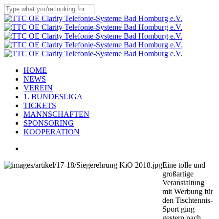
Skip
to
Close
main
Search
content
Menu
HOME
NEWS
VEREIN
1. BUNDESLIGA
TICKETS
MANNSCHAFTEN
SPONSORING
KOOPERATION
facebook
youtube
instagram
flickr
tiktok
Eine tolle und
großartige
Veranstaltung
mit Werbung für
den Tischtennis-
Sport ging
gestern nach