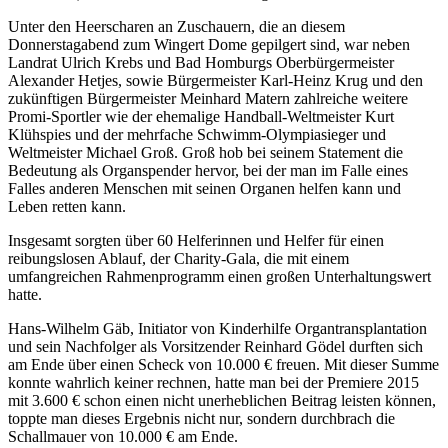
Unter den Heerscharen an Zuschauern, die an diesem
Donnerstagabend zum Wingert Dome gepilgert sind, war neben
Landrat Ulrich Krebs und Bad Homburgs Oberbürgermeister
Alexander Hetjes, sowie Bürgermeister Karl-Heinz Krug und den
zukünftigen Bürgermeister Meinhard Matern zahlreiche weitere
Promi-Sportler wie der ehemalige Handball-Weltmeister Kurt
Klühspies und der mehrfache Schwimm-Olympiasieger und
Weltmeister Michael Groß. Groß hob bei seinem Statement die
Bedeutung als Organspender hervor, bei der man im Falle eines
Falles anderen Menschen mit seinen Organen helfen kann und
Leben retten kann.
Insgesamt sorgten über 60 Helferinnen und Helfer für einen
reibungslosen Ablauf, der Charity-Gala, die mit einem
umfangreichen Rahmenprogramm einen großen Unterhaltungswert
hatte.
Hans-Wilhelm Gäb, Initiator von Kinderhilfe Organtransplantation
und sein Nachfolger als Vorsitzender Reinhard Gödel durften sich
am Ende über einen Scheck von 10.000 € freuen. Mit dieser Summe
konnte wahrlich keiner rechnen, hatte man bei der Premiere 2015
mit 3.600 € schon einen nicht unerheblichen Beitrag leisten können,
toppte man dieses Ergebnis nicht nur, sondern durchbrach die
Schallmauer von 10.000 € am Ende.