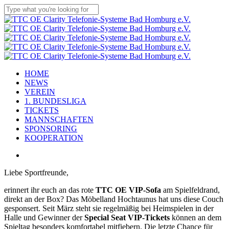
Skip
to
Close
main
Search
content
Menu
HOME
NEWS
VEREIN
1. BUNDESLIGA
TICKETS
MANNSCHAFTEN
SPONSORING
KOOPERATION
facebook
youtube
instagram
flickr
tiktok
Liebe Sportfreunde,
erinnert ihr euch an das rote
TTC OE VIP-Sofa
am Spielfeldrand,
direkt an der Box? Das Möbelland Hochtaunus hat uns diese Couch
gesponsert. Seit März steht sie regelmäßig bei Heimspielen in der
Halle und Gewinner der
Special Seat VIP-Tickets
können an dem
Spieltag besonders komfortabel mitfiebern. Die letzte Chance für