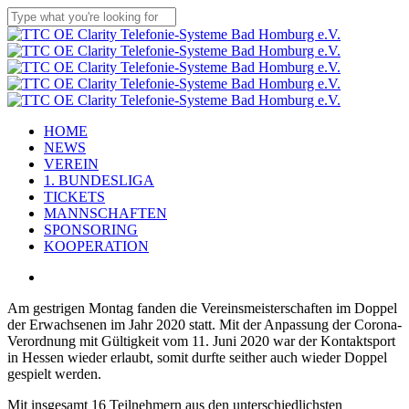
Skip
to
Close
main
Search
content
Menu
HOME
NEWS
VEREIN
1. BUNDESLIGA
TICKETS
MANNSCHAFTEN
SPONSORING
KOOPERATION
x-
facebook
linkedin
youtube
instagram
flickr
tiktok
twitter
Am gestrigen Montag fanden die Vereinsmeisterschaften im Doppel
der Erwachsenen im Jahr 2020 statt. Mit der Anpassung der Corona-
Verordnung mit Gültigkeit vom 11. Juni 2020 war der Kontaktsport
in Hessen wieder erlaubt, somit durfte seither auch wieder Doppel
gespielt werden.
Mit insgesamt 16 Teilnehmern aus den unterschiedlichsten