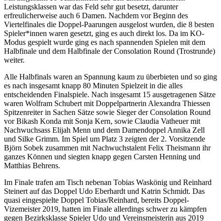
Leistungsklassen war das Feld sehr gut besetzt, darunter
erfreulicherweise auch 6 Damen. Nachdem vor Beginn des
Viertelfinales die Doppel-Paarungen ausgelost wurden, die 8 besten
Spieler*innen waren gesetzt, ging es auch direkt los. Da im KO-
Modus gespielt wurde ging es nach spannenden Spielen mit dem
Halbfinale und dem Halbfinale der Consolation Round (Trostrunde)
weiter.
Alle Halbfinals waren an Spannung kaum zu überbieten und so ging
es nach insgesamt knapp 80 Minuten Spielzeit in die alles
entscheidenden Finalspiele. Nach insgesamt 15 ausgetragenen Sätze
waren Wolfram Schubert mit Doppelpartnerin Alexandra Thiessen
Spitzenreiter in Sachen Sätze sowie Sieger der Consolation Round
vor Bikash Konda mit Sonja Kern, sowie Claudia Vatheuer mit
Nachwuchsass Elijah Menn und dem Damendoppel Annika Zell
und Silke Grimm. Im Spiel um Platz 3 zeigten der 2. Vorsitzende
Björn Sobek zusammen mit Nachwuchstalent Felix Theismann ihr
ganzes Können und siegten knapp gegen Carsten Henning und
Matthias Behrens.
Im Finale trafen am Tisch nebenan Tobias Waskönig und Reinhard
Steinert auf das Doppel Udo Eberhardt und Katrin Schmidt. Das
quasi eingespielte Doppel Tobias/Reinhard, bereits Doppel-
Vizemeister 2019, hatten im Finale allerdings schwer zu kämpfen
gegen Bezirksklasse Spieler Udo und Vereinsmeisterin aus 2019