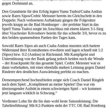
gegen Dortmund an.
Den Grundstein für den Erfolg legten Yuma Tsuboi/Csaba Andras
sowie Rares Sipos/Cedric Meissner bereits im Gleichschritt in den
Doppeln: Nach verlorenem Auftaktsatz gingen die Folgesätze
jeweils knapp an die Bad Homburger – der perfekte Start in das
Spiel! Yuma Tsuboi sorgte im Anschluss mit einem klaren 3:1-Sieg
über Vyacheslav Krivosheev bereits für das schnelle 3:0, bevor es zu
den beiden spannendsten Partien des Tages kam.
Sowohl Rares Sipos als auch Csaba Andras mussten sich hartem
Widerstand ihrer Kontrahenten erwehren und lagen schnell mit 1:2
(Sipos) bzw. 0:2 (Andras) in Rückstand. Mit Kampfgeist und
Unterstützung von der Bank gelang jedoch beiden noch die Wende
– der Knackpunkt für das gesamte Spiel. Cedric Meissner war es
dann vorbehalten, mit einer ebenfalls starken Leistung gegen Daniel
Rinderer den deutlichen Auswärtssieg perfekt zu machen.
Dementsprechend hochzufrieden zeigte sich Coach Daniel Ringleb
nach dem Spiel: „Kompliment an meine Spieler! Das war ein
überzeugender Auftritt in einem schwierigen Spiel – wir kommen
jetzt langsam wirklich in Schwung.“
Verdienter Lohn für die bis dato wohl beste Saisonleistung: Die
Tabellenführung! Mit 8:2-Punkten steht der TTC OE Bad Homburg