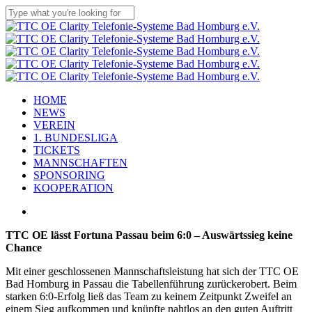
Skip
to
Close
main
Search
content
Menu
HOME
NEWS
VEREIN
1. BUNDESLIGA
TICKETS
MANNSCHAFTEN
SPONSORING
KOOPERATION
facebook
youtube
instagram
flickr
tiktok
TTC OE lässt Fortuna Passau beim 6:0 – Auswärtssieg keine
Chance
Mit einer geschlossenen Mannschaftsleistung hat sich der TTC OE
Bad Homburg in Passau die Tabellenführung zurückerobert. Beim
starken 6:0-Erfolg ließ das Team zu keinem Zeitpunkt Zweifel an
einem Sieg aufkommen und knüpfte nahtlos an den guten Auftritt