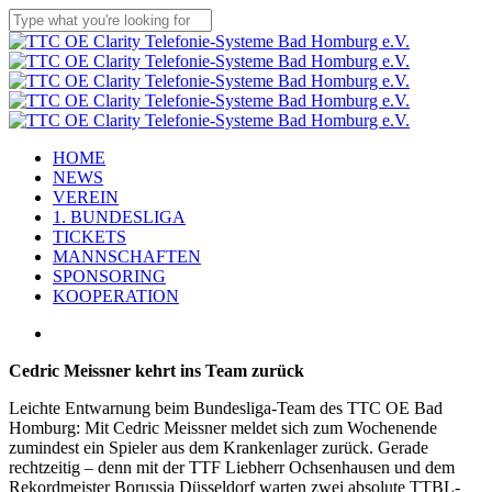
Skip
to
Close
main
Search
content
Menu
HOME
NEWS
VEREIN
1. BUNDESLIGA
TICKETS
MANNSCHAFTEN
SPONSORING
KOOPERATION
x-
facebook
linkedin
youtube
instagram
flickr
tiktok
twitter
Cedric Meissner kehrt ins Team zurück
Leichte Entwarnung beim Bundesliga-Team des TTC OE Bad
Homburg: Mit Cedric Meissner meldet sich zum Wochenende
zumindest ein Spieler aus dem Krankenlager zurück. Gerade
rechtzeitig – denn mit der TTF Liebherr Ochsenhausen und dem
Rekordmeister Borussia Düsseldorf warten zwei absolute TTBL-