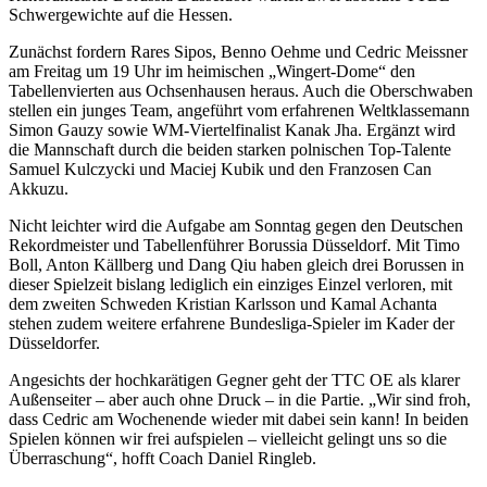
Schwergewichte auf die Hessen.
Zunächst fordern Rares Sipos, Benno Oehme und Cedric Meissner
am Freitag um 19 Uhr im heimischen „Wingert-Dome“ den
Tabellenvierten aus Ochsenhausen heraus. Auch die Oberschwaben
stellen ein junges Team, angeführt vom erfahrenen Weltklassemann
Simon Gauzy sowie WM-Viertelfinalist Kanak Jha. Ergänzt wird
die Mannschaft durch die beiden starken polnischen Top-Talente
Samuel Kulczycki und Maciej Kubik und den Franzosen Can
Akkuzu.
Nicht leichter wird die Aufgabe am Sonntag gegen den Deutschen
Rekordmeister und Tabellenführer Borussia Düsseldorf. Mit Timo
Boll, Anton Källberg und Dang Qiu haben gleich drei Borussen in
dieser Spielzeit bislang lediglich ein einziges Einzel verloren, mit
dem zweiten Schweden Kristian Karlsson und Kamal Achanta
stehen zudem weitere erfahrene Bundesliga-Spieler im Kader der
Düsseldorfer.
Angesichts der hochkarätigen Gegner geht der TTC OE als klarer
Außenseiter – aber auch ohne Druck – in die Partie. „Wir sind froh,
dass Cedric am Wochenende wieder mit dabei sein kann! In beiden
Spielen können wir frei aufspielen – vielleicht gelingt uns so die
Überraschung“, hofft Coach Daniel Ringleb.