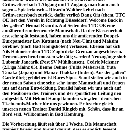
Grünwettersbach 1 Abgang und 1 Zugang, man kann auch
sagen – Spielertausch – Ricardo Walther kehrt nach
Grünwettersbach zurück, dafür verließ Dang Qiu (ehem. TTC
OE´ler) den Verein in Richtung Düsseldorf. Welcome Back in
der „alten“ Heimat Ricardo. Auf Seiten des TTC OE eine
annähernd runderneuerte Mannschaft. Da der Klassenerhalt
erst sehr spät feststand, haben uns die amtierenden Doppel-
Europameister Lev Katsman (nach Neu-Ulm) und Maksim
Grebnev (nach Bad Königshofen) verlassen. Ebenso hat sich
Nils Hohmeier dem TTC Zugbrücke Grenzau angeschlossen.
Dementsprechend mussten wir tätig werden! Neuzugänge sind:
Lubomir Jancarik (Post SV Mühlhausen), Cedric Meissner
(2.Liga Mainz 05), Benno Oehme (Fulda-Maberzell), Yuta
Tanaka (Japan) und Manav Thakkar (Indien). Aus der „alten“
Garde übrig geblieben ist Rares Sipos. Somit stellen wir auch in
der neuen Saison eine sehr, sehr junge Mannschaft und freuen
uns auf deren Entwicklung. Parallel haben wir uns auch auf
den Positionen des Trainers und der sportlichen Leitung neu
aufgestellt. Mit Helmut Hampl konnten wir „den“ deutschen
Tischtennis-Macher für uns gewinnen. Er brachte gleich
unseren neuen Trainer Daniel Ringleb mit. Schön, dass ihr an
Bord seid. Willkommen in Bad Homburg.
Die Vorbereitung läuft seit über 1 Woche. Die Mannschaft
trainiert fleissig und brennt darauf, dass es endlich losgeht.