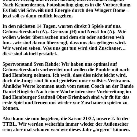
Nach Kennenlernen, Fotoshooting ging es in die Vorbereitung.
Es floß viel Schweiß und Energie durch den Wingert Dome –
jetzt soll es dann endlich losgehen.
In den nächsten 14 Tagen, warten direkt 3 Spiele auf uns.
Grünwettersbach (A)– Grenzau (H) und Neu-Ulm (A). Wir
wollen wieder überraschen und dem ein oder anderen weh
tun…wir sind davon überzeugt, dass uns das gelingen wird.
Wir werden sehen. Was uns gut tun wird sind Zuschauer…
diese sind aktuell gestattet.
Sportvorstand Sven Rehde: Wir haben uns optimal auf
Grünwettersbach vorbereitet und wollen die Punkte mit nach
Bad Homburg nehmen. Ich weiß, dass dies nicht leicht wird,
doch die Jungs sind fit und genießen unser vollstes Vertrauen.
Ähnliche Worte kommen auch vom neuen Coach an der Bande
Daniel Ringleb: Nach einer Woche intensiver Vorbereitung im
Bad Homburger Stadtteil Ober-Erlenbach sind wir fit für das
erste Spiel und freuen uns wieder vor Zuschauern spielen zu
können.
Also kann sie nun losgehen, die Saison 21/22, unsere 2. In der
TTBL. Wir werden weiterhin immer wieder der Außenseiter
sein; aber mal schauen wen wir dieses Jahr „ärgern“ können.