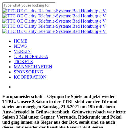
Skip
to
Close
main
Search
content
Menu
HOME
NEWS
VEREIN
1. BUNDESLIGA
TICKETS
MANNSCHAFTEN
SPONSORING
KOOPERATION
x-
facebook
linkedin
youtube
instagram
flickr
tiktok
twitter
Europameisterschaft – Olympische Spiele und jetzt wieder
TTBL. Unsere 2.Saison in der TTBL steht vor der Tür und
startet am morgigen Samstag, 21.8.2021 um 19h mit einem
Auswärtsspiel in Grünwettersbach. Grünwettersbach war letzte
Saison 3 Mal unser Gegner, Vorrunde, Rückrunde und Pokal
und ging immer als Sieger aus der Box, somit sind sie auch
dieses Jahr wieder der haushohe Favorit. Auf Seiten