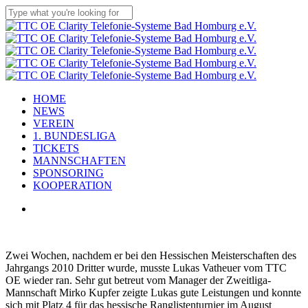
Skip
to
Close
main
Search
content
Menu
HOME
NEWS
VEREIN
1. BUNDESLIGA
TICKETS
MANNSCHAFTEN
SPONSORING
KOOPERATION
x-
facebook
linkedin
youtube
instagram
flickr
tiktok
twitter
Zwei Wochen, nachdem er bei den Hessischen Meisterschaften des
Jahrgangs 2010 Dritter wurde, musste Lukas Vatheuer vom TTC
OE wieder ran. Sehr gut betreut vom Manager der Zweitliga-
Mannschaft Mirko Kupfer zeigte Lukas gute Leistungen und konnte
sich mit Platz 4 für das hessische Ranglistenturnier im August