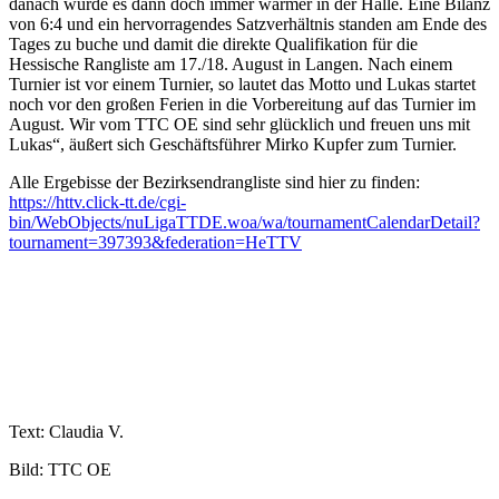
danach wurde es dann doch immer wärmer in der Halle. Eine Bilanz
von 6:4 und ein hervorragendes Satzverhältnis standen am Ende des
Tages zu buche und damit die direkte Qualifikation für die
Hessische Rangliste am 17./18. August in Langen. Nach einem
Turnier ist vor einem Turnier, so lautet das Motto und Lukas startet
noch vor den großen Ferien in die Vorbereitung auf das Turnier im
August. Wir vom TTC OE sind sehr glücklich und freuen uns mit
Lukas“, äußert sich Geschäftsführer Mirko Kupfer zum Turnier.
Alle Ergebisse der Bezirksendrangliste sind hier zu finden:
https://httv.click-tt.de/cgi-
bin/WebObjects/nuLigaTTDE.woa/wa/tournamentCalendarDetail?
tournament=397393&federation=HeTTV
Text: Claudia V.
Bild: TTC OE