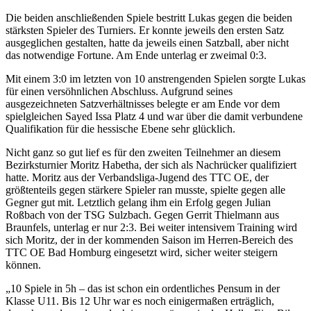
Die beiden anschließenden Spiele bestritt Lukas gegen die beiden
stärksten Spieler des Turniers. Er konnte jeweils den ersten Satz
ausgeglichen gestalten, hatte da jeweils einen Satzball, aber nicht
das notwendige Fortune. Am Ende unterlag er zweimal 0:3.
Mit einem 3:0 im letzten von 10 anstrengenden Spielen sorgte Lukas
für einen versöhnlichen Abschluss. Aufgrund seines
ausgezeichneten Satzverhältnisses belegte er am Ende vor dem
spielgleichen Sayed Issa Platz 4 und war über die damit verbundene
Qualifikation für die hessische Ebene sehr glücklich.
Nicht ganz so gut lief es für den zweiten Teilnehmer an diesem
Bezirksturnier Moritz Habetha, der sich als Nachrücker qualifiziert
hatte. Moritz aus der Verbandsliga-Jugend des TTC OE, der
größtenteils gegen stärkere Spieler ran musste, spielte gegen alle
Gegner gut mit. Letztlich gelang ihm ein Erfolg gegen Julian
Roßbach von der TSG Sulzbach. Gegen Gerrit Thielmann aus
Braunfels, unterlag er nur 2:3. Bei weiter intensivem Training wird
sich Moritz, der in der kommenden Saison im Herren-Bereich des
TTC OE Bad Homburg eingesetzt wird, sicher weiter steigern
können.
„
10 Spiele in 5h – das ist schon ein ordentliches Pensum in der
Klasse U11. Bis 12 Uhr war es noch einigermaßen erträglich,