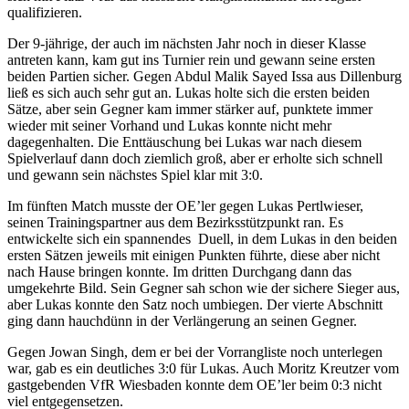
qualifizieren.
Der 9-jährige, der auch im nächsten Jahr noch in dieser Klasse
antreten kann, kam gut ins Turnier rein und gewann seine ersten
beiden Partien sicher. Gegen Abdul Malik Sayed Issa aus Dillenburg
ließ es sich auch sehr gut an. Lukas holte sich die ersten beiden
Sätze, aber sein Gegner kam immer stärker auf, punktete immer
wieder mit seiner Vorhand und Lukas konnte nicht mehr
dagegenhalten. Die Enttäuschung bei Lukas war nach diesem
Spielverlauf dann doch ziemlich groß, aber er erholte sich schnell
und gewann sein nächstes Spiel klar mit 3:0.
Im fünften Match musste der OE’ler gegen Lukas Pertlwieser,
seinen Trainingspartner aus dem Bezirksstützpunkt ran. Es
entwickelte sich ein spannendes Duell, in dem Lukas in den beiden
ersten Sätzen jeweils mit einigen Punkten führte, diese aber nicht
nach Hause bringen konnte. Im dritten Durchgang dann das
umgekehrte Bild. Sein Gegner sah schon wie der sichere Sieger aus,
aber Lukas konnte den Satz noch umbiegen. Der vierte Abschnitt
ging dann hauchdünn in der Verlängerung an seinen Gegner.
Gegen Jowan Singh, dem er bei der Vorrangliste noch unterlegen
war, gab es ein deutliches 3:0 für Lukas. Auch Moritz Kreutzer vom
gastgebenden VfR Wiesbaden konnte dem OE’ler beim 0:3 nicht
viel entgegensetzen.