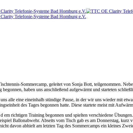
schtennis-Sommercamp, geleitet von Sonja Bott, teilgenommen. Neben h
egonnen, haben uns anschließend aufgewärmt und starteten schließlich
uns alle eine eineinhalb stündige Pause, in der wir uns wieder mit etw
ningseinheit des Tages begonnen hatte. Diese startete meist mit Aufwärm
 em richtigen Training begonnen und spielten verschiedene Übungen. I
eispiel Ballonabwehr. Abseits vom Tisch gab es am Donnerstag, kurz vor
nicht davon abhielt am letzten Tag des Sommercamps ein kleines Zweie