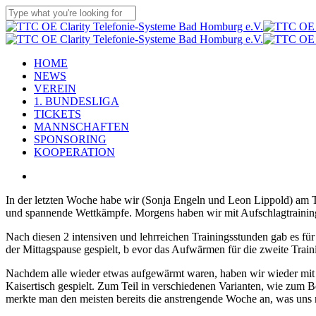
Skip
to
Close
main
Search
content
Menu
HOME
NEWS
VEREIN
1. BUNDESLIGA
TICKETS
MANNSCHAFTEN
SPONSORING
KOOPERATION
x-
facebook
linkedin
youtube
instagram
flickr
tiktok
twitter
In der letzten Woche habe wir (Sonja Engeln und Leon Lippold) am Ti
und spannende Wettkämpfe. Morgens haben wir mit Aufschlagtraining b
Nach diesen 2 intensiven und lehrreichen Trainingsstunden gab es für 
der Mittagspause gespielt, b evor das Aufwärmen für die zweite Trai
Nachdem alle wieder etwas aufgewärmt waren, haben wir wieder mit d
Kaisertisch gespielt. Zum Teil in verschiedenen Varianten, wie zum B
merkte man den meisten bereits die anstrengende Woche an, was uns 