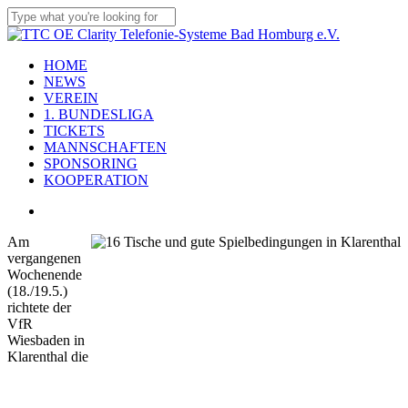
Skip
to
Close
main
Search
content
Menu
HOME
NEWS
VEREIN
1. BUNDESLIGA
TICKETS
MANNSCHAFTEN
SPONSORING
KOOPERATION
twitter
x-
facebook
linkedin
youtube
instagram
flickr
tiktok
twitter
Am
vergangenen
Wochenende
(18./19.5.)
richtete der
VfR
Wiesbaden in
Klarenthal die