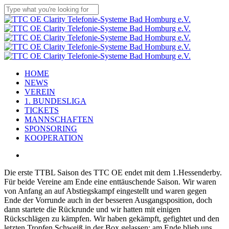
Skip
to
Close
main
Search
content
Menu
HOME
NEWS
VEREIN
1. BUNDESLIGA
TICKETS
MANNSCHAFTEN
SPONSORING
KOOPERATION
x-
facebook
linkedin
youtube
instagram
flickr
tiktok
twitter
Die erste TTBL Saison des TTC OE endet mit dem 1.Hessenderby.
Für beide Vereine am Ende eine enttäuschende Saison. Wir waren
von Anfang an auf Abstiegskampf eingestellt und waren gegen
Ende der Vorrunde auch in der besseren Ausgangsposition, doch
dann startete die Rückrunde und wir hatten mit einigen
Rückschlägen zu kämpfen. Wir haben gekämpft, gefightet und den
letzten Tropfen Schweiß in der Box gelassen; am Ende blieb uns