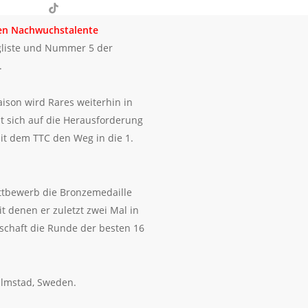
e
nstagram
flickr
tiktok
hen Nachwuchstalente
gliste und Nummer 5 der
.
aison wird Rares weiterhin in
t sich auf die Herausforderung
it dem TTC den Weg in die 1.
ettbewerb die Bronzemedaille
t denen er zuletzt zwei Mal in
nschaft die Runde der besten 16
almstad, Sweden.