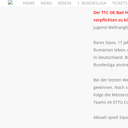
HOME
NEWS
VEREIN
1. BUNDESLIGA
TICKETS
Skip
to
Der TTC OE Bad H
main
verpflichten zu k
content
Jugend-Weltrangl
Rares Sipos, 17 J
Rumänien leben, d
in Deutschland. 
Bundesliga anstr
Bei der letzten W
gewinnen. Noch sp
Folge die Meister
Teams im ETTU C
Aktuell spielt Si