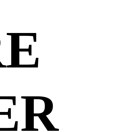
RE
ER