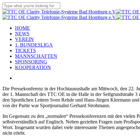
Skip
to
Close
main
Search
content
Menu
HOME
NEWS
VEREIN
1. BUNDESLIGA
TICKETS
MANNSCHAFTEN
SPONSORING
KOOPERATION
facebook
youtube
instagram
flickr
tiktok
Die Pressekonferenz in der Hochtaunushalle am Mittwoch, den 22. J
der 1. Mannschaft des TTC OE in die Halle in der Seifgrundstraße 3
den Sportlichen Leitern Sven Rehde und Hans-Jürgen Kleemann und T
von der Partie war Sportjournalist Gerhard Strohmann.
Im Gegensatz zu den „normalen“ Pressekonferenzen mit den vielen Pres
selbstverständlich auf Englisch. Neben gezielten Fragen zum Profis
Wort. Insgesamt wurden dabei viele interessante Themen angesprochen.
nicht erlebt.