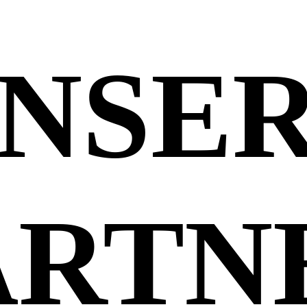
NSE
ARTN