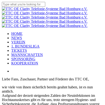
Skip
to
Close
main
Search
content
Menu
HOME
NEWS
VEREIN
1. BUNDESLIGA
TICKETS
MANNSCHAFTEN
SPONSORING
KOOPERATION
twitter
x-
facebook
linkedin
youtube
instagram
flickr
tiktok
twitter
Liebe Fans, Zuschauer, Partner und Förderer des TTC OE,
wie viele von ihnen sicherlich bereits geahnt haben, ist es nun
amtlich.
Aufgrund der derzeit steigenden Zahlen der Neuinfektionen im
Hochtaunuskreises gibt es für uns, trotz strengem Hygiene- und
Sicherheitskonzept, die Auflage, dass Profiveranstaltungen vorerst