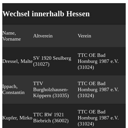
Wechsel innerhalb Hessen
Name,
Altverein
Verein
Vorname
TTC OE Bad
SV 1920 Seulberg
Dressel, Malte
Homburg 1987 e.V.
(31027)
(31024)
TTV
TTC OE Bad
Ippach,
Burgholzhausen-
Homburg 1987 e.V.
Constantin
Köppern (31035)
(31024)
TTC OE Bad
TTC RW 1921
Kupfer, Mirko
Homburg 1987 e.V.
Biebrich (36002)
(31024)