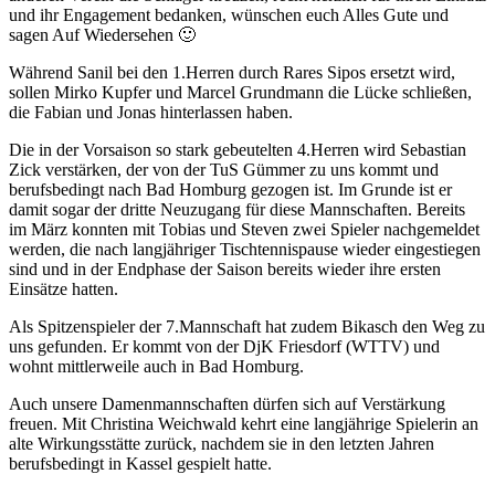
und ihr Engagement bedanken, wünschen euch Alles Gute und
sagen Auf Wiedersehen 🙂
Während Sanil bei den 1.Herren durch Rares Sipos ersetzt wird,
sollen Mirko Kupfer und Marcel Grundmann die Lücke schließen,
die Fabian und Jonas hinterlassen haben.
Die in der Vorsaison so stark gebeutelten 4.Herren wird Sebastian
Zick verstärken, der von der TuS Gümmer zu uns kommt und
berufsbedingt nach Bad Homburg gezogen ist. Im Grunde ist er
damit sogar der dritte Neuzugang für diese Mannschaften. Bereits
im März konnten mit Tobias und Steven zwei Spieler nachgemeldet
werden, die nach langjähriger Tischtennispause wieder eingestiegen
sind und in der Endphase der Saison bereits wieder ihre ersten
Einsätze hatten.
Als Spitzenspieler der 7.Mannschaft hat zudem Bikasch den Weg zu
uns gefunden. Er kommt von der DjK Friesdorf (WTTV) und
wohnt mittlerweile auch in Bad Homburg.
Auch unsere Damenmannschaften dürfen sich auf Verstärkung
freuen. Mit Christina Weichwald kehrt eine langjährige Spielerin an
alte Wirkungsstätte zurück, nachdem sie in den letzten Jahren
berufsbedingt in Kassel gespielt hatte.