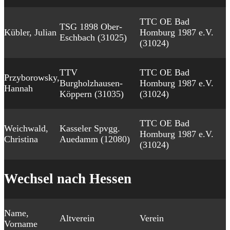
TTC OE Bad
TSG 1898 Ober-
Kübler, Julian
Homburg 1987 e.V.
Eschbach (31025)
(31024)
TTV
TTC OE Bad
Przyborowsky,
Burgholzhausen-
Homburg 1987 e.V.
Hannah
Köppern (31035)
(31024)
TTC OE Bad
Weichwald,
Kasseler Spvgg.
Homburg 1987 e.V.
Christina
Auedamm (12080)
(31024)
Wechsel nach Hessen
Name,
Altverein
Verein
Vorname