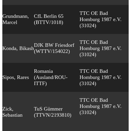
TTC OE Bad
Grundmann,
CfL Berlin 65
Homburg 1987 e.V.
Marcel
(BTTV/1018)
(31024)
TTC OE Bad
DJK BW Friesdorf
Konda, Bikash
Homburg 1987 e.V.
(WTTV/154022)
(31024)
Romania
TTC OE Bad
Sipos, Rares
(Ausland/ROU-
Homburg 1987 e.V.
ITTF)
(31024)
TTC OE Bad
Homburg 1987 e.V.
Zick,
TuS Gümmer
(31024)
Sebastian
(TTVN/2193810)