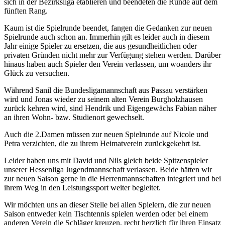
sich in der Bezirksliga etablieren und beendeten die Runde auf dem
fünften Rang.
Kaum ist die Spielrunde beendet, fangen die Gedanken zur neuen
Spielrunde auch schon an. Immerhin gilt es leider auch in diesem
Jahr einige Spieler zu ersetzen, die aus gesundheitlichen oder
privaten Gründen nicht mehr zur Verfügung stehen werden. Darüber
hinaus haben auch Spieler den Verein verlassen, um woanders ihr
Glück zu versuchen.
Während Sanil die Bundesligamannschaft aus Passau verstärken
wird und Jonas wieder zu seinem alten Verein Burgholzhausen
zurück kehren wird, sind Hendrik und Eigengewächs Fabian näher
an ihren Wohn- bzw. Studienort gewechselt.
Auch die 2.Damen müssen zur neuen Spielrunde auf Nicole und
Petra verzichten, die zu ihrem Heimatverein zurückgekehrt ist.
Leider haben uns mit David und Nils gleich beide Spitzenspieler
unserer Hessenliga Jugendmannschaft verlassen. Beide hätten wir
zur neuen Saison gerne in die Herrenmannschaften integriert und bei
ihrem Weg in den Leistungssport weiter begleitet.
Wir möchten uns an dieser Stelle bei allen Spielern, die zur neuen
Saison entweder kein Tischtennis spielen werden oder bei einem
anderen Verein die Schläger kreuzen, recht herzlich für ihren Einsatz