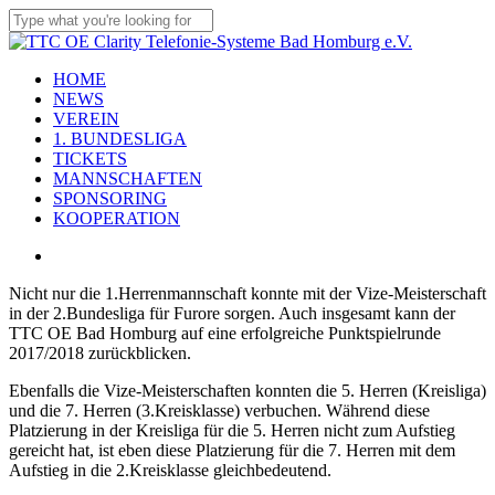
Skip
to
Close
main
Search
content
Menu
HOME
NEWS
VEREIN
1. BUNDESLIGA
TICKETS
MANNSCHAFTEN
SPONSORING
KOOPERATION
facebook
youtube
instagram
flickr
tiktok
Nicht nur die 1.Herrenmannschaft konnte mit der Vize-Meisterschaft
in der 2.Bundesliga für Furore sorgen. Auch insgesamt kann der
TTC OE Bad Homburg auf eine erfolgreiche Punktspielrunde
2017/2018 zurückblicken.
Ebenfalls die Vize-Meisterschaften konnten die 5. Herren (Kreisliga)
und die 7. Herren (3.Kreisklasse) verbuchen. Während diese
Platzierung in der Kreisliga für die 5. Herren nicht zum Aufstieg
gereicht hat, ist eben diese Platzierung für die 7. Herren mit dem
Aufstieg in die 2.Kreisklasse gleichbedeutend.