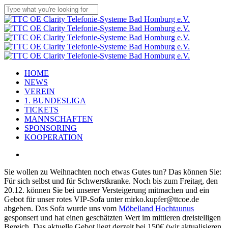
Skip
to
Close
main
Search
content
Menu
HOME
NEWS
VEREIN
1. BUNDESLIGA
TICKETS
MANNSCHAFTEN
SPONSORING
KOOPERATION
facebook
youtube
instagram
flickr
tiktok
Sie wollen zu Weihnachten noch etwas Gutes tun? Das können Sie:
Für sich selbst und für Schwerstkranke. Noch bis zum Freitag, den
20.12. können Sie bei unserer Versteigerung mitmachen und ein
Gebot für unser rotes VIP-Sofa unter mirko.kupfer@ttcoe.de
abgeben. Das Sofa wurde uns vom
Möbelland Hochtaunus
gesponsert und hat einen geschätzten Wert im mittleren dreistelligen
Bereich. Das aktuelle Gebot liegt derzeit bei 150€ (wir aktualisieren