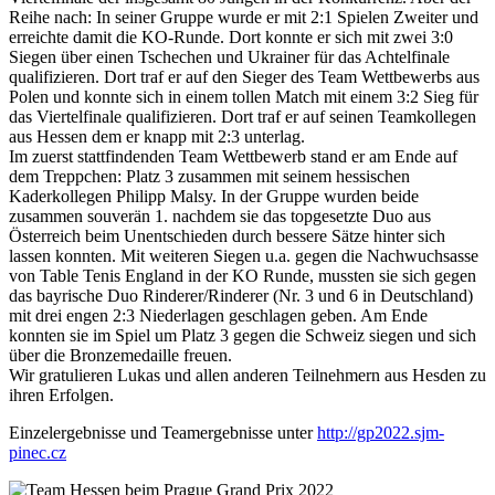
Reihe nach: In seiner Gruppe wurde er mit 2:1 Spielen Zweiter und
erreichte damit die KO-Runde. Dort konnte er sich mit zwei 3:0
Siegen über einen Tschechen und Ukrainer für das Achtelfinale
qualifizieren. Dort traf er auf den Sieger des Team Wettbewerbs aus
Polen und konnte sich in einem tollen Match mit einem 3:2 Sieg für
das Viertelfinale qualifizieren. Dort traf er auf seinen Teamkollegen
aus Hessen dem er knapp mit 2:3 unterlag.
Im zuerst stattfindenden Team Wettbewerb stand er am Ende auf
dem Treppchen: Platz 3 zusammen mit seinem hessischen
Kaderkollegen Philipp Malsy. In der Gruppe wurden beide
zusammen souverän 1. nachdem sie das topgesetzte Duo aus
Österreich beim Unentschieden durch bessere Sätze hinter sich
lassen konnten. Mit weiteren Siegen u.a. gegen die Nachwuchsasse
von Table Tenis England in der KO Runde, mussten sie sich gegen
das bayrische Duo Rinderer/Rinderer (Nr. 3 und 6 in Deutschland)
mit drei engen 2:3 Niederlagen geschlagen geben. Am Ende
konnten sie im Spiel um Platz 3 gegen die Schweiz siegen und sich
über die Bronzemedaille freuen.
Wir gratulieren Lukas und allen anderen Teilnehmern aus Hesden zu
ihren Erfolgen.
Einzelergebnisse und Teamergebnisse unter
http://gp2022.sjm-
pinec.cz