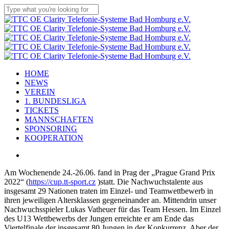
Skip
to
Close
main
Search
content
Menu
HOME
NEWS
VEREIN
1. BUNDESLIGA
TICKETS
MANNSCHAFTEN
SPONSORING
KOOPERATION
facebook
youtube
instagram
flickr
tiktok
Am Wochenende 24.-26.06. fand in Prag der „Prague Grand Prix
2022“ (
https://cup.tt-sport.cz
)statt. Die Nachwuchstalente aus
insgesamt 29 Nationen traten im Einzel- und Teamwettbewerb in
ihren jeweiligen Altersklassen gegeneinander an. Mittendrin unser
Nachwuchsspieler Lukas Vatheuer für das Team Hessen. Im Einzel
des U13 Wettbewerbs der Jungen erreichte er am Ende das
Viertelfinale der insgesamt 80 Jungen in der Konkurrenz. Aber der