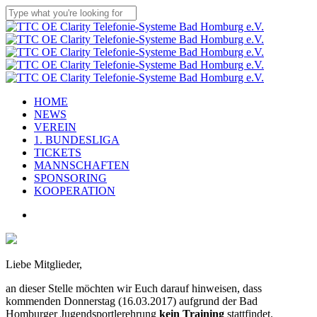
Skip
to
Close
main
Search
content
Menu
HOME
NEWS
VEREIN
1. BUNDESLIGA
TICKETS
MANNSCHAFTEN
SPONSORING
KOOPERATION
twitter
x-
facebook
linkedin
youtube
instagram
flickr
tiktok
twitter
Liebe Mitglieder,
an dieser Stelle möchten wir Euch darauf hinweisen, dass
kommenden Donnerstag (16.03.2017) aufgrund der Bad
Homburger Jugendsportlerehrung
kein Training
stattfindet.