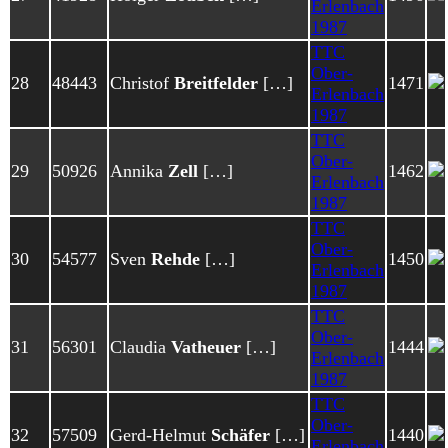
Erlenbach
1987
TTC
Ober-
28
48443
Christof
Breitfelder
[…]
1471
Erlenbach
1987
TTC
Ober-
29
50926
Annika
Zell
[…]
1462
Erlenbach
1987
TTC
Ober-
30
54577
Sven
Rehde
[…]
1450
Erlenbach
1987
TTC
Ober-
31
56301
Claudia
Vatheuer
[…]
1444
Erlenbach
1987
TTC
Ober-
32
57509
Gerd-Helmut
Schäfer
[…]
1440
Erlenbach