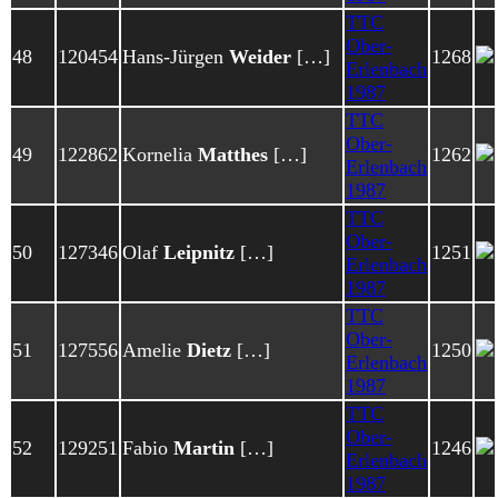
TTC
Ober-
48
120454
Hans-Jürgen
Weider
[…]
1268
Erlenbach
1987
TTC
Ober-
49
122862
Kornelia
Matthes
[…]
1262
Erlenbach
1987
TTC
Ober-
50
127346
Olaf
Leipnitz
[…]
1251
Erlenbach
1987
TTC
Ober-
51
127556
Amelie
Dietz
[…]
1250
Erlenbach
1987
TTC
Ober-
52
129251
Fabio
Martin
[…]
1246
Erlenbach
1987