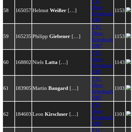
TTC
Ober-
58
165057
Helmut
Weißer
[…]
1153
Erlenbach
1987
TTC
Ober-
59
165235
Philipp
Giebener
[…]
1153
Erlenbach
1987
TTC
Ober-
60
168802
Niels
Latta
[…]
1143
Erlenbach
1987
TTC
Ober-
61
183905
Martin
Baugard
[…]
1103
Erlenbach
1987
TTC
Ober-
62
184603
Leon
Kirschner
[…]
1101
Erlenbach
1987
TTC