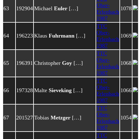
Ober-
63
192904
Michael
Euler
[…]
1078
Erlenbach
1987
TTC
Ober-
64
196223
Klaus
Fuhrmann
[…]
1069
Erlenbach
1987
TTC
Ober-
65
196391
Christopher
Goy
[…]
1068
Erlenbach
1987
TTC
Ober-
66
197328
Malte
Sieveking
[…]
1066
Erlenbach
1987
TTC
Ober-
67
201527
Tobias
Metzger
[…]
1054
Erlenbach
1987
TTC