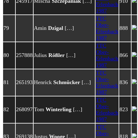
78
245917
Mischa
Szczepaniak
[…]
910
Erlenbach
1987
TTC
Ober-
79
Amin
Dzigal
[…]
888
Erlenbach
1987
TTC
Ober-
80
257888
Julius
Rößler
[…]
866
Erlenbach
1987
TTC
Ober-
81
265193
Henrick
Schmücker
[…]
836
Erlenbach
1987
TTC
Ober-
82
268097
Tom
Winterling
[…]
823
Erlenbach
1987
TTC
Ober-
83
269138
Justus
Wooge
[…]
818