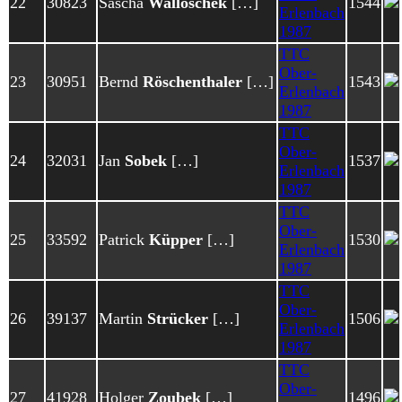
22
30823
Sascha
Walloschek
[…]
1544
Erlenbach
1987
TTC
Ober-
23
30951
Bernd
Röschenthaler
[…]
1543
Erlenbach
1987
TTC
Ober-
24
32031
Jan
Sobek
[…]
1537
Erlenbach
1987
TTC
Ober-
25
33592
Patrick
Küpper
[…]
1530
Erlenbach
1987
TTC
Ober-
26
39137
Martin
Strücker
[…]
1506
Erlenbach
1987
TTC
Ober-
27
41928
Holger
Zoubek
[…]
1496