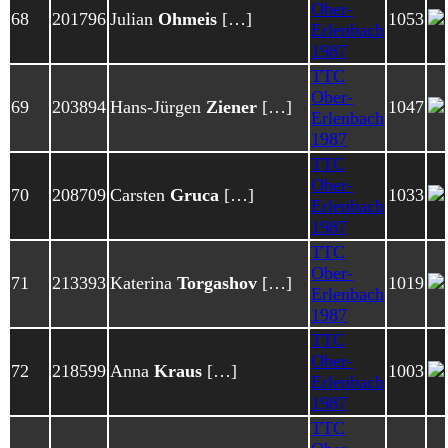
Ober-
68
201796
Julian
Ohmeis
[…]
1053
Erlenbach
1987
TTC
Ober-
69
203894
Hans-Jürgen
Ziener
[…]
1047
Erlenbach
1987
TTC
Ober-
70
208709
Carsten
Gruca
[…]
1033
Erlenbach
1987
TTC
Ober-
71
213393
Katerina
Torgashov
[…]
1019
Erlenbach
1987
TTC
Ober-
72
218599
Anna
Kraus
[…]
1003
Erlenbach
1987
TTC