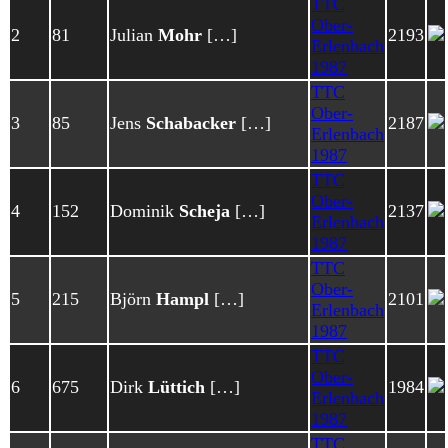
TTC
Ober-
2
81
Julian
Mohr
[…]
2193
Erlenbach
1987
TTC
Ober-
3
85
Jens
Schabacker
[…]
2187
Erlenbach
1987
TTC
Ober-
4
152
Dominik
Scheja
[…]
2137
Erlenbach
1987
TTC
Ober-
5
215
Björn
Hampl
[…]
2101
Erlenbach
1987
TTC
Ober-
6
675
Dirk
Lüttich
[…]
1984
Erlenbach
1987
TTC