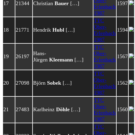
Ober-
17
21344
Christian
Bauer
[…]
1597
Erlenbach
1987
TTC
Ober-
18
21771
Hendrik
Hubl
[…]
1594
Erlenbach
1987
TTC
Hans-
Ober-
19
26197
1567
Jürgen
Kleemann
[…]
Erlenbach
1987
TTC
Ober-
20
27098
Björn
Sobek
[…]
1562
Erlenbach
1987
TTC
Ober-
21
27483
Karlheinz
Döhle
[…]
1560
Erlenbach
1987
TTC
Ober-