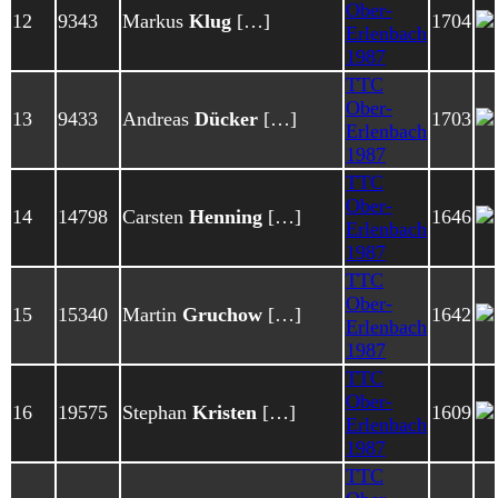
Ober-
12
9343
Markus
Klug
[…]
1704
Erlenbach
1987
TTC
Ober-
13
9433
Andreas
Dücker
[…]
1703
Erlenbach
1987
TTC
Ober-
14
14798
Carsten
Henning
[…]
1646
Erlenbach
1987
TTC
Ober-
15
15340
Martin
Gruchow
[…]
1642
Erlenbach
1987
TTC
Ober-
16
19575
Stephan
Kristen
[…]
1609
Erlenbach
1987
TTC