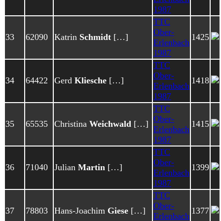
1987
TTC
Ober-
33
62090
Katrin
Schmidt
[…]
1425
Erlenbach
1987
TTC
Ober-
34
64422
Gerd
Kliesche
[…]
1418
Erlenbach
1987
TTC
Ober-
35
65535
Christina
Weichwald
[…]
1415
Erlenbach
1987
TTC
Ober-
36
71040
Julian
Martin
[…]
1399
Erlenbach
1987
TTC
Ober-
37
78803
Hans-Joachim
Giese
[…]
1377
Erlenbach