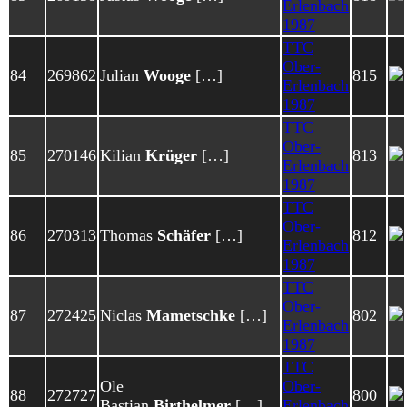
Erlenbach
1987
TTC
Ober-
84
269862
Julian
Wooge
[…]
815
Erlenbach
1987
TTC
Ober-
85
270146
Kilian
Krüger
[…]
813
Erlenbach
1987
TTC
Ober-
86
270313
Thomas
Schäfer
[…]
812
Erlenbach
1987
TTC
Ober-
87
272425
Niclas
Mametschke
[…]
802
Erlenbach
1987
TTC
Ole
Ober-
88
272727
800
Bastian
Birthelmer
[…]
Erlenbach