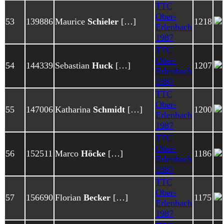
TTC
Ober-
53
139886
Maurice
Schieler
[…]
1218
Erlenbach
1987
TTC
Ober-
54
144339
Sebastian
Huck
[…]
1207
Erlenbach
1987
TTC
Ober-
55
147006
Katharina
Schmidt
[…]
1200
Erlenbach
1987
TTC
Ober-
56
152511
Marco
Höcke
[…]
1186
Erlenbach
1987
TTC
Ober-
57
156690
Florian
Becker
[…]
1175
Erlenbach
1987