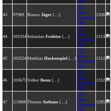
1987
TTC
Ober-
43
97989
Bianca
Jäger
[…]
1326
Erlenbach
1987
TTC
Ober-
44
103334
Sebastian
Froböse
[…]
1313
Erlenbach
1987
TTC
Ober-
45
103524
Matthias
Hackenspiel
[…]
1312
Erlenbach
1987
TTC
Ober-
46
103675
Volker
Bonn
[…]
1312
Erlenbach
1987
TTC
Ober-
47
113808
Thomas
Suthaus
[…]
1285
Erlenbach
1987