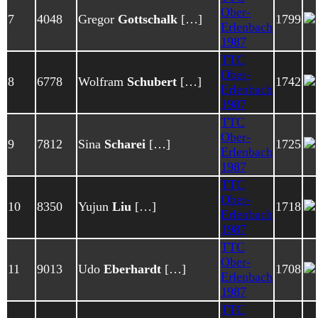
Ober-
7
4048
Gregor
Gottschalk
[…]
1799
Erlenbach
1987
TTC
Ober-
8
6778
Wolfram
Schubert
[…]
1742
Erlenbach
1987
TTC
Ober-
9
7812
Sina
Scharei
[…]
1725
Erlenbach
1987
TTC
Ober-
10
8350
Yujun
Liu
[…]
1718
Erlenbach
1987
TTC
Ober-
11
9013
Udo
Eberhardt
[…]
1708
Erlenbach
1987
TTC