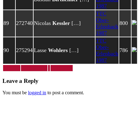
1987
TTC
Ober-
89
272740
Nicolas
Kessler
[…]
800
Erlenbach
1987
TTC
Ober-
90
275294
Lasse
Wohlers
[…]
786
Erlenbach
1987
Leave a Reply
You must be
logged in
to post a comment.