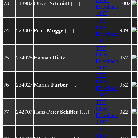
Ober-
73
218982
Oliver
Schmidt
[…]
1002
Erlenbach
1987
TTC
Ober-
74
223307
Peter
Mügge
[…]
989
Erlenbach
1987
TTC
Ober-
75
234025
Hannah
Dietz
[…]
952
Erlenbach
1987
TTC
Ober-
76
234027
Marius
Färber
[…]
952
Erlenbach
1987
TTC
Ober-
77
242707
Hans-Peter
Schäfer
[…]
922
Erlenbach
1987
TTC
Ober-