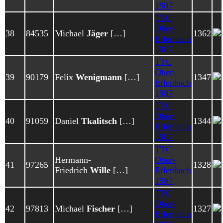
1987
TTC
Ober-
38
84535
Michael
Jäger
[…]
1362
Erlenbach
1987
TTC
Ober-
39
90179
Felix
Wenigmann
[…]
1347
Erlenbach
1987
TTC
Ober-
40
91059
Daniel
Tkalitsch
[…]
1344
Erlenbach
1987
TTC
Hermann-
Ober-
41
97265
1328
Friedrich
Wille
[…]
Erlenbach
1987
TTC
Ober-
42
97813
Michael
Fischer
[…]
1327
Erlenbach