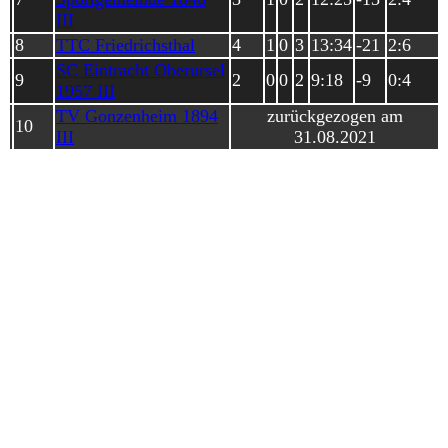
III
8
TTC Friedrichsthal
4
1
0
3
13:34
-21
2:6
SC Eintracht Oberursel
9
2
0
0
2
9:18
-9
0:4
1957 III
TV Gonzenheim 1894
zurückgezogen am
10
III
31.08.2021