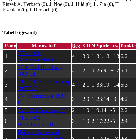
Einzel: A. Herbach (0), J. Noé (0), J. Hild (0), L. Zin (0), T.
Fischlein (0), J. Herbach (0)
Tabelle (gesamt)
Rang
Mannschaft
Beg.
S
U
N
Spiele
+/-
Punkte
TSV 1908
1
4
3
0
1
31:18
+13
6:2
Grävenwiesbach II
SGK Bad Homburg
2
3
2
1
0
26:9
+17
5:1
1890 III
TTC OE Bad Homburg
3
4
2
1
1
33:19
+14
5:3
1987 VII
TV Oberstedten 1887
4
3
2
0
1
23:14
+9
4:2
II
5
SV 1920 Seulberg III
2
1
0
1
9:14
-5
2:2
TTC 1951
6
3
1
0
2
17:22
-5
2:4
Wilhelmsdorf II
Usinger Turn- und
7
Sportgemeinde 1846
3
1
0
2
12:25
-13
2:4