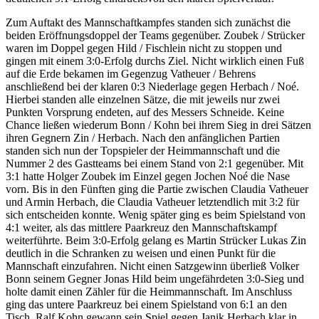
Zum Auftakt des Mannschaftkampfes standen sich zunächst die
beiden Eröffnungsdoppel der Teams gegenüber. Zoubek / Strücker
waren im Doppel gegen Hild / Fischlein nicht zu stoppen und
gingen mit einem 3:0-Erfolg durchs Ziel. Nicht wirklich einen Fuß
auf die Erde bekamen im Gegenzug Vatheuer / Behrens
anschließend bei der klaren 0:3 Niederlage gegen Herbach / Noé.
Hierbei standen alle einzelnen Sätze, die mit jeweils nur zwei
Punkten Vorsprung endeten, auf des Messers Schneide. Keine
Chance ließen wiederum Bonn / Kohn bei ihrem Sieg in drei Sätzen
ihren Gegnern Zin / Herbach. Nach den anfänglichen Partien
standen sich nun der Topspieler der Heimmannschaft und die
Nummer 2 des Gastteams bei einem Stand von 2:1 gegenüber. Mit
3:1 hatte Holger Zoubek im Einzel gegen Jochen Noé die Nase
vorn. Bis in den Fünften ging die Partie zwischen Claudia Vatheuer
und Armin Herbach, die Claudia Vatheuer letztendlich mit 3:2 für
sich entscheiden konnte. Wenig später ging es beim Spielstand von
4:1 weiter, als das mittlere Paarkreuz den Mannschaftskampf
weiterführte. Beim 3:0-Erfolg gelang es Martin Strücker Lukas Zin
deutlich in die Schranken zu weisen und einen Punkt für die
Mannschaft einzufahren. Nicht einen Satzgewinn überließ Volker
Bonn seinem Gegner Jonas Hild beim ungefährdeten 3:0-Sieg und
holte damit einen Zähler für die Heimmannschaft. Im Anschluss
ging das untere Paarkreuz bei einem Spielstand von 6:1 an den
Tisch. Ralf Kohn gewann sein Spiel gegen Janik Herbach klar in