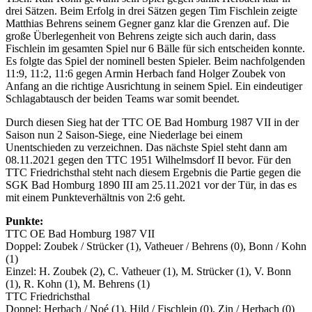
drei Sätzen. Beim Erfolg in drei Sätzen gegen Tim Fischlein zeigte
Matthias Behrens seinem Gegner ganz klar die Grenzen auf. Die
große Überlegenheit von Behrens zeigte sich auch darin, dass
Fischlein im gesamten Spiel nur 6 Bälle für sich entscheiden konnte.
Es folgte das Spiel der nominell besten Spieler. Beim nachfolgenden
11:9, 11:2, 11:6 gegen Armin Herbach fand Holger Zoubek von
Anfang an die richtige Ausrichtung in seinem Spiel. Ein eindeutiger
Schlagabtausch der beiden Teams war somit beendet.
Durch diesen Sieg hat der TTC OE Bad Homburg 1987 VII in der
Saison nun 2 Saison-Siege, eine Niederlage bei einem
Unentschieden zu verzeichnen. Das nächste Spiel steht dann am
08.11.2021 gegen den TTC 1951 Wilhelmsdorf II bevor. Für den
TTC Friedrichsthal steht nach diesem Ergebnis die Partie gegen die
SGK Bad Homburg 1890 III am 25.11.2021 vor der Tür, in das es
mit einem Punkteverhältnis von 2:6 geht.
Punkte:
TTC OE Bad Homburg 1987 VII
Doppel: Zoubek / Strücker (1), Vatheuer / Behrens (0), Bonn / Kohn
(1)
Einzel: H. Zoubek (2), C. Vatheuer (1), M. Strücker (1), V. Bonn
(1), R. Kohn (1), M. Behrens (1)
TTC Friedrichsthal
Doppel: Herbach / Noé (1), Hild / Fischlein (0), Zin / Herbach (0)