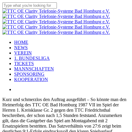
Skip
to
Close
main
Search
content
Menu
HOME
NEWS
VEREIN
1. BUNDESLIGA
TICKETS
MANNSCHAFTEN
SPONSORING
KOOPERATION
x-
facebook
linkedin
youtube
instagram
flickr
tiktok
twitter
Kurz und schmerzlos den Auftrag ausgeführt – So könnte man den
Heimerfolg des TTC OE Bad Homburg 1987 VII im Spiel der
Herren 1. Kreisklasse Gr. 2 gegen den TTC Friedrichsthal
beschreiben, der schon nach 1,5 Stunden feststand. Anzumerken
gilt, dass die Gastgeber das Spiel am Montagabend mit 2
Ersatzspielern bestritten. Das Satzverhältnis von 27:6 zeigt beim
deutlichen 9:1-Erfolg eindrucksvoll den klaren Spielverlauf.