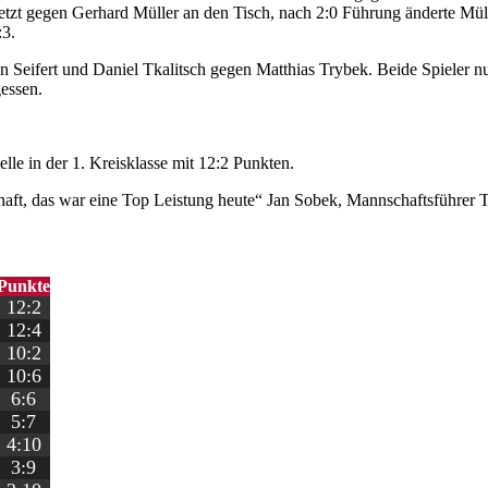
tzt gegen Gerhard Müller an den Tisch, nach 2:0 Führung änderte Müll
:3.
Seifert und Daniel Tkalitsch gegen Matthias Trybek. Beide Spieler nu
gessen.
belle in der 1. Kreisklasse mit 12:2 Punkten.
chaft, das war eine Top Leistung heute“ Jan Sobek, Mannschaftsfüh
Punkte
12:2
12:4
10:2
10:6
6:6
5:7
4:10
3:9