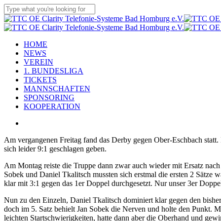
Skip
to
Close
main
Search
content
Menu
HOME
NEWS
VEREIN
1. BUNDESLIGA
TICKETS
MANNSCHAFTEN
SPONSORING
KOOPERATION
twitter
x-
facebook
linkedin
youtube
instagram
flickr
tiktok
twitter
Am vergangenen Freitag fand das Derby gegen Ober-Eschbach statt. Di
sich leider 9:1 geschlagen geben.
Am Montag reiste die Truppe dann zwar auch wieder mit Ersatz nach 
Sobek und Daniel Tkalitsch mussten sich erstmal die ersten 2 Sätz
klar mit 3:1 gegen das 1er Doppel durchgesetzt. Nur unser 3er Doppe
Nun zu den Einzeln, Daniel Tkalitsch dominiert klar gegen den bisher
doch im 5. Satz behielt Jan Sobek die Nerven und holte den Punkt. 
leichten Startschwierigkeiten, hatte dann aber die Oberhand und ge