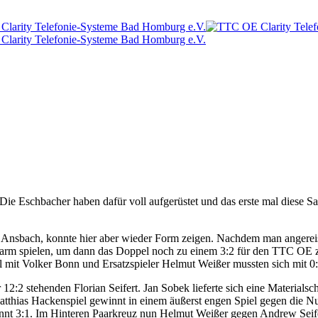
e Eschbacher haben dafür voll aufgerüstet und das erste mal diese Sais
Ansbach, konnte hier aber wieder Form zeigen. Nachdem man angereist
e warm spielen, um dann das Doppel noch zu einem 3:2 für den TTC OE
l mit Volker Bonn und Ersatzspieler Helmut Weißer mussten sich mit 0
 12:2 stehenden Florian Seifert. Jan Sobek lieferte sich eine Material
Matthias Hackenspiel gewinnt in einem äußerst engen Spiel gegen die 
winnt 3:1. Im Hinteren Paarkreuz nun Helmut Weißer gegen Andrew Seife