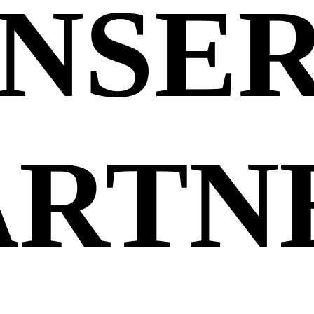
NSE
ARTN