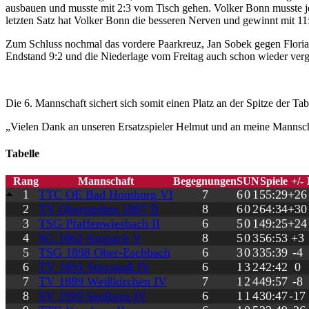
ausbauen und musste mit 2:3 vom Tisch gehen. Volker Bonn musste je
letzten Satz hat Volker Bonn die besseren Nerven und gewinnt mit 11
Zum Schluss nochmal das vordere Paarkreuz, Jan Sobek gegen Florian 
Endstand 9:2 und die Niederlage vom Freitag auch schon wieder ver
Die 6. Mannschaft sichert sich somit einen Platz an der Spitze der Ta
„Vielen Dank an unseren Ersatzspieler Helmut und an meine Manns
Tabelle
Rang
Mannschaft
Begegnungen
S
U
N
Spiele
+/-
1
TTC OE Bad Homburg VI
7
6
0
1
55:29
+26
2
TV Oberstedten 1887 II
8
6
0
2
64:34
+30
3
TSG Pfaffenwiesbach II
6
5
0
1
49:25
+24
4
SG 1862 Anspach V
8
5
0
3
56:53
+3
5
TSG 1898 Ober-Eschbach
6
3
0
3
35:39
-4
6
TV 1891 Stierstadt IV
6
1
3
2
42:42
0
7
TV 1889 Weißkirchen IV
7
1
2
4
49:57
-8
8
SV 1920 Seulberg IV
6
1
1
4
30:47
-17