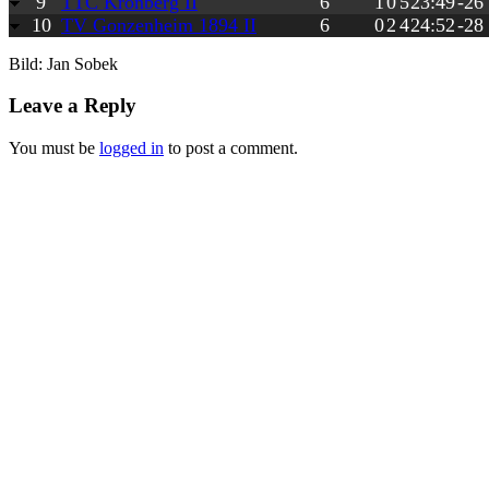
9
TTC Kronberg II
6
1
0
5
23:49
-26
10
TV Gonzenheim 1894 II
6
0
2
4
24:52
-28
Bild: Jan Sobek
Leave a Reply
You must be
logged in
to post a comment.