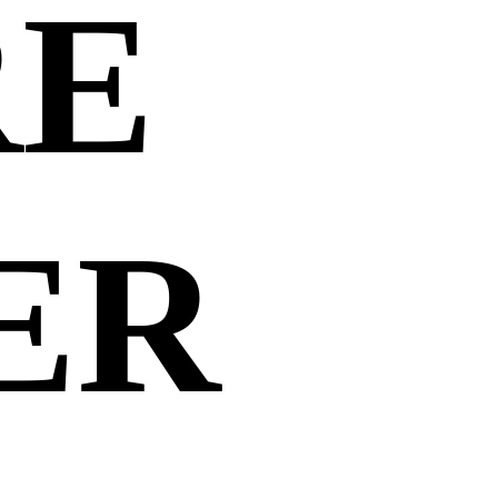
RE
ER