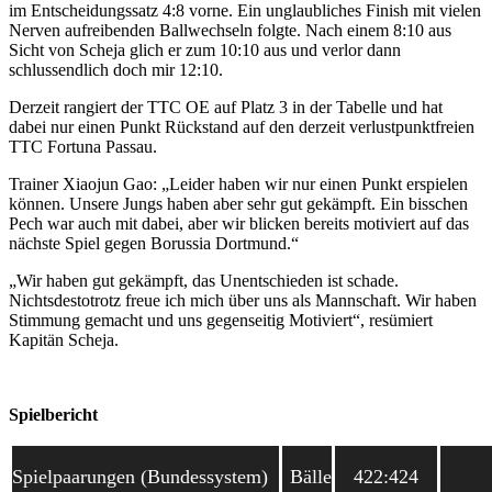
im Entscheidungssatz 4:8 vorne. Ein unglaubliches Finish mit vielen
Nerven aufreibenden Ballwechseln folgte. Nach einem 8:10 aus
Sicht von Scheja glich er zum 10:10 aus und verlor dann
schlussendlich doch mir 12:10.
Derzeit rangiert der TTC OE auf Platz 3 in der Tabelle und hat
dabei nur einen Punkt Rückstand auf den derzeit verlustpunktfreien
TTC Fortuna Passau.
Trainer Xiaojun Gao: „Leider haben wir nur einen Punkt erspielen
können. Unsere Jungs haben aber sehr gut gekämpft. Ein bisschen
Pech war auch mit dabei, aber wir blicken bereits motiviert auf das
nächste Spiel gegen Borussia Dortmund.“
„Wir haben gut gekämpft, das Unentschieden ist schade.
Nichtsdestotrotz freue ich mich über uns als Mannschaft. Wir haben
Stimmung gemacht und uns gegenseitig Motiviert“, resümiert
Kapitän Scheja.
Spielbericht
Spielpaarungen (Bundessystem)
Bälle
422:424