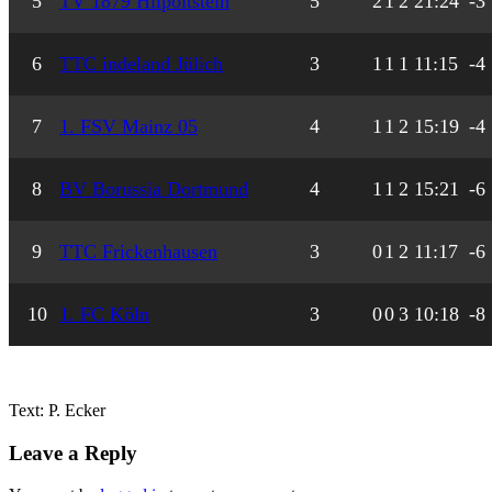
5
TV 1879 Hilpoltstein
5
2
1
2
21:24
-3
6
TTC indeland Jülich
3
1
1
1
11:15
-4
7
1. FSV Mainz 05
4
1
1
2
15:19
-4
8
BV Borussia Dortmund
4
1
1
2
15:21
-6
9
TTC Frickenhausen
3
0
1
2
11:17
-6
10
1. FC Köln
3
0
0
3
10:18
-8
Text: P. Ecker
Leave a Reply