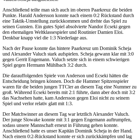
Anschließend teilte man sich auch im oberen Paarkreuz die beiden
Punkte. Harald Andersson konnte nach einem 0:2 Rückstand durch
eine Taktik-Umstellung zurückkommen und drehte das Spiel zu
seinen Gunsten. Ein gutes Spiel absolvierte Nandor Ecseki gegen
den ehemaligen Weltklassespieler und Routinier Damien Eloi.
Denkbar knapp viel die 1:3 Niederlage aus.
Nach der Pause konnte das hintere Paarkreuz um Dominik Scheja
und Alexander Valuch stark aufspielen. Scheja gewann klar mit 3:0
gegen Gerrit Engemann. Valuch setzte sich in einem schwierigen
Spiel gegen Hermann Mühlbach 3:2 durch.
Die darauffolgenden Spiele von Anderson und Ecseki hätten die
Entscheidung bringen können. Doch die Hammer Spitzenspieler
waren für die beiden jungen TTCler an diesem Tag eine Nummer zu
groß. Während Ecseki bereits mit 2:1 führte, dann aber doch mit 3:2
das Nachsehen hatte, kam Andersson gegen Eloi nicht zu seinem
Spiel und verlor relativ glatt mit 1:3.
Der Matchwinner an diesem Tag war letztlich Alexander Valuch.
Der junge Slowake konnte mit 3:1 gegen Engemann auftrumpfen,
sodass unsere Mannschaft erneut in Führung gehen konnte.
Anschließend hatte es unser Kapitän Dominik Scheja in der Hand.
Nach einem 0:2-Rückstand konnte er sich zurückkämpfen und lag