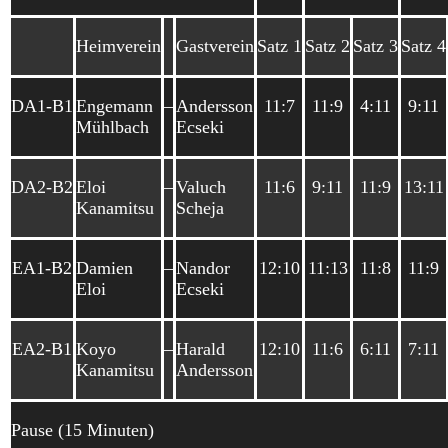
Heimverein
Gastverein
Satz 1
Satz 2
Satz 3
Satz 4
DA1-B1
Engemann
–
Andersson
11:7
11:9
4:11
9:11
Mühlbach
Ecseki
DA2-B2
Eloi
–
Valuch
11:6
9:11
11:9
13:11
Kanamitsu
Scheja
EA1-B2
Damien
–
Nandor
12:10
11:13
11:8
11:9
Eloi
Ecseki
EA2-B1
Koyo
–
Harald
12:10
11:6
6:11
7:11
Kanamitsu
Andersson
Pause (15 Minuten)