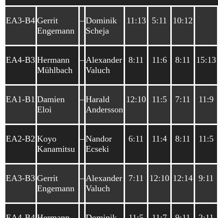
EA3-B4
Gerrit
–
Dominik
11:13
5:11
10:12
Engemann
Scheja
EA4-B3
Hermann
–
Alexander
8:11
11:6
8:11
15:13
Mühlbach
Valuch
EA1-B1
Damien
–
Harald
12:10
11:5
7:11
11:9
Eloi
Andersson
EA2-B2
Koyo
–
Nandor
6:11
11:4
8:11
11:5
Kanamitsu
Ecseki
EA3-B3
Gerrit
–
Alexander
7:11
12:10
12:14
9:11
Engemann
Valuch
EA4-B4
Hermann
–
Dominik
11:5
11:7
9:11
2:11