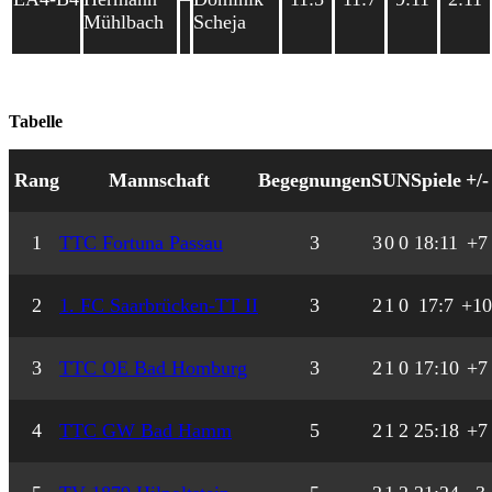
Mühlbach
Scheja
Tabelle
Rang
Mannschaft
Begegnungen
S
U
N
Spiele
+/-
1
TTC Fortuna Passau
3
3
0
0
18:11
+7
2
1. FC Saarbrücken-TT II
3
2
1
0
17:7
+10
3
TTC OE Bad Homburg
3
2
1
0
17:10
+7
4
TTC GW Bad Hamm
5
2
1
2
25:18
+7