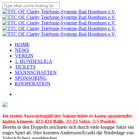
Skip
to
Close
main
Search
content
Menu
HOME
NEWS
VEREIN
1. BUNDESLIGA
TICKETS
MANNSCHAFTEN
SPONSORING
KOOPERATION
x-
facebook
linkedin
youtube
instagram
flickr
tiktok
twitter
Im ersten Auswärtsspiel der Saison hätte es kaum spannender
laufen können: 422:424 Bälle. 22:22 Sätze. 5:5 Punkte.
Bereits in den Doppeln zeichnete sich durch viele knappe Sätze ein
enges Spiel ab. Hier konnten Andersson/Ecseki die Niederlage von
Valuch/Scheja ausghleichen.