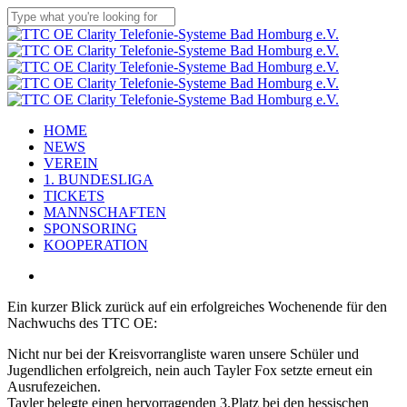
Skip
to
Close
main
Search
content
Menu
HOME
NEWS
VEREIN
1. BUNDESLIGA
TICKETS
MANNSCHAFTEN
SPONSORING
KOOPERATION
x-
facebook
linkedin
youtube
instagram
flickr
tiktok
twitter
Ein kurzer Blick zurück auf ein erfolgreiches Wochenende für den
Nachwuchs des TTC OE:
Nicht nur bei der Kreisvorrangliste waren unsere Schüler und
Jugendlichen erfolgreich, nein auch Tayler Fox setzte erneut ein
Ausrufezeichen.
Tayler belegte einen hervorragenden 3.Platz bei den hessischen