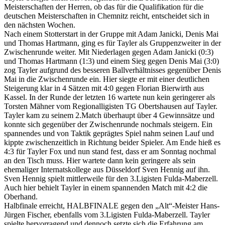
Meisterschaften der Herren, ob das für die Qualifikation für die
deutschen Meisterschaften in Chemnitz reicht, entscheidet sich in
den nächsten Wochen.
Nach einem Stotterstart in der Gruppe mit Adam Janicki, Denis Mai
und Thomas Hartmann, ging es für Tayler als Gruppenzweiter in der
Zwischenrunde weiter. Mit Niederlagen gegen Adam Janicki (0:3)
und Thomas Hartmann (1:3) und einem Sieg gegen Denis Mai (3:0)
zog Tayler aufgrund des besseren Ballverhältnisses gegenüber Denis
Mai in die Zwischenrunde ein. Hier siegte er mit einer deutlichen
Steigerung klar in 4 Sätzen mit 4:0 gegen Florian Bierwirth aus
Kassel. In der Runde der letzten 16 wartete nun kein geringerer als
Torsten Mähner vom Regionalligisten TG Obertshausen auf Tayler.
Tayler kam zu seinem 2.Match überhaupt über 4 Gewinnsätze und
konnte sich gegenüber der Zwischenrunde nochmals steigern. Ein
spannendes und von Taktik geprägtes Spiel nahm seinen Lauf und
kippte zwischenzeitlich in Richtung beider Spieler. Am Ende hieß es
4:3 für Tayler Fox und nun stand fest, dass er am Sonntag nochmal
an den Tisch muss. Hier wartete dann kein geringere als sein
ehemaliger Internatskollege aus Düsseldorf Sven Hennig auf ihn.
Sven Hennig spielt mittlerweile für den 3.Ligisten Fulda-Maberzell.
Auch hier behielt Tayler in einem spannenden Match mit 4:2 die
Oberhand.
Halbfinale erreicht, HALBFINALE gegen den „Alt“-Meister Hans-
Jürgen Fischer, ebenfalls vom 3.Ligisten Fulda-Maberzell. Tayler
spielte hervorragend und dennoch setzte sich die Erfahrung am