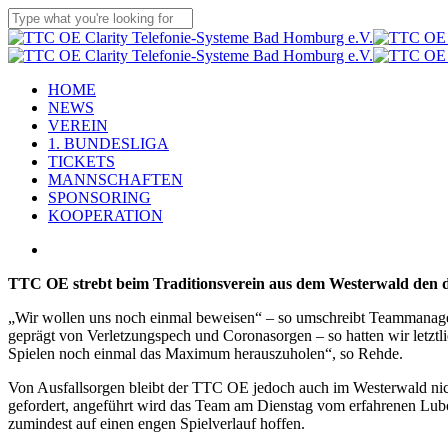
Skip
to
Close
main
Search
content
Menu
HOME
NEWS
VEREIN
1. BUNDESLIGA
TICKETS
MANNSCHAFTEN
SPONSORING
KOOPERATION
twitter
x-
facebook
linkedin
youtube
instagram
flickr
tiktok
twitter
TTC OE strebt beim Traditionsverein aus dem Westerwald den dr
„Wir wollen uns noch einmal beweisen“ – so umschreibt Teammanag
geprägt von Verletzungspech und Coronasorgen – so hatten wir letzt
Spielen noch einmal das Maximum herauszuholen“, so Rehde.
Von Ausfallsorgen bleibt der TTC OE jedoch auch im Westerwald nic
gefordert, angeführt wird das Team am Dienstag vom erfahrenen Lubom
zumindest auf einen engen Spielverlauf hoffen.