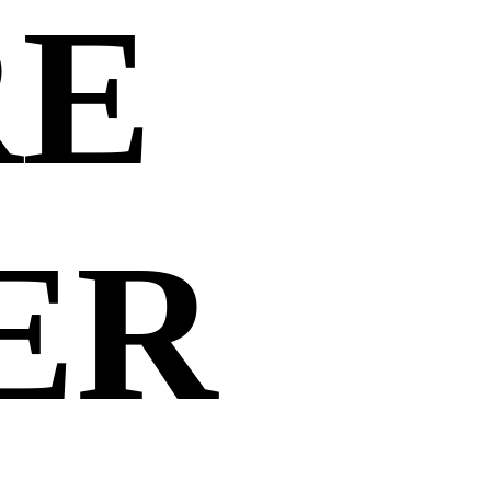
RE
ER