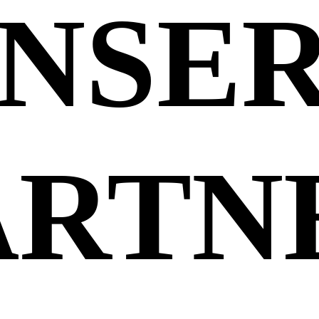
NSE
ARTN