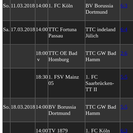
So.
11.03.2018
14:00
1. FC Köln
BV Borussia
6:3
Dortmund
Sa.
17.03.2018
14:00
TTC Fortuna
TTC indeland
6:4
Passau
Jülich
18:00
TTC OE Bad
TTC GW Bad
2:6
v
Homburg
Hamm
18:30
1. FSV Mainz
1. FC
5:5
05
Saarbrücken-
TT II
So.
18.03.2018
14:00
BV Borussia
TTC GW Bad
5:5
Dortmund
Hamm
14:00
TV 1879
1. FC Köln
6:3