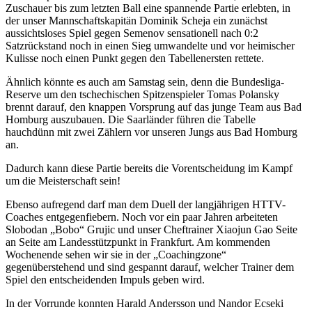
Zuschauer bis zum letzten Ball eine spannende Partie erlebten, in
der unser Mannschaftskapitän Dominik Scheja ein zunächst
aussichtsloses Spiel gegen Semenov sensationell nach 0:2
Satzrückstand noch in einen Sieg umwandelte und vor heimischer
Kulisse noch einen Punkt gegen den Tabellenersten rettete.
Ähnlich könnte es auch am Samstag sein, denn die Bundesliga-
Reserve um den tschechischen Spitzenspieler Tomas Polansky
brennt darauf, den knappen Vorsprung auf das junge Team aus Bad
Homburg auszubauen. Die Saarländer führen die Tabelle
hauchdünn mit zwei Zählern vor unseren Jungs aus Bad Homburg
an.
Dadurch kann diese Partie bereits die Vorentscheidung im Kampf
um die Meisterschaft sein!
Ebenso aufregend darf man dem Duell der langjährigen HTTV-
Coaches entgegenfiebern. Noch vor ein paar Jahren arbeiteten
Slobodan „Bobo“ Grujic und unser Cheftrainer Xiaojun Gao Seite
an Seite am Landesstützpunkt in Frankfurt. Am kommenden
Wochenende sehen wir sie in der „Coachingzone“
gegenüberstehend und sind gespannt darauf, welcher Trainer dem
Spiel den entscheidenden Impuls geben wird.
In der Vorrunde konnten Harald Andersson und Nandor Ecseki