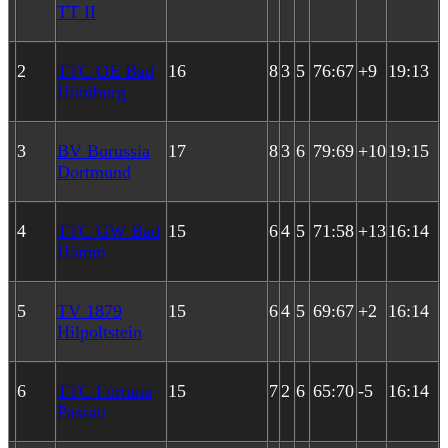
TT II
2
TTC OE Bad
16
8
3
5
76:67
+9
19:13
Homburg
3
BV Borussia
17
8
3
6
79:69
+10
19:15
Dortmund
4
TTC GW Bad
15
6
4
5
71:58
+13
16:14
Hamm
5
TV 1879
15
6
4
5
69:67
+2
16:14
Hilpoltstein
6
TTC Fortuna
15
7
2
6
65:70
-5
16:14
Passau