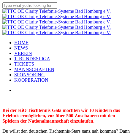
Skip
to
Close
main
Search
content
Menu
HOME
NEWS
VEREIN
1. BUNDESLIGA
TICKETS
MANNSCHAFTEN
SPONSORING
KOOPERATION
x-
facebook
linkedin
youtube
instagram
flickr
tiktok
twitter
Bei der KiO Tischtennis-Gala möchten wir 10 Kindern das
Erlebnis ermöglichen, vor über 500 Zuschauern mit den
Spielern der Nationalmannschaft einzulaufen.
Du willst den deutschen Tischtennis-Stars ganz nah kommen? Dann