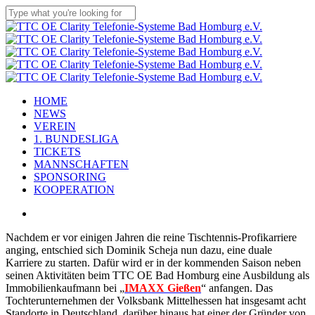
Skip
to
Close
main
Search
content
Menu
HOME
NEWS
VEREIN
1. BUNDESLIGA
TICKETS
MANNSCHAFTEN
SPONSORING
KOOPERATION
facebook
youtube
instagram
flickr
tiktok
Nachdem er vor einigen Jahren die reine Tischtennis-Profikarriere
anging, entschied sich Dominik Scheja nun dazu, eine duale
Karriere zu starten. Dafür wird er in der kommenden Saison neben
seinen Aktivitäten beim TTC OE Bad Homburg eine Ausbildung als
Immobilienkaufmann bei „
IMAXX Gießen
“ anfangen. Das
Tochterunternehmen der Volksbank Mittelhessen hat insgesamt acht
Standorte in Deutschland, darüber hinaus hat einer der Gründer von