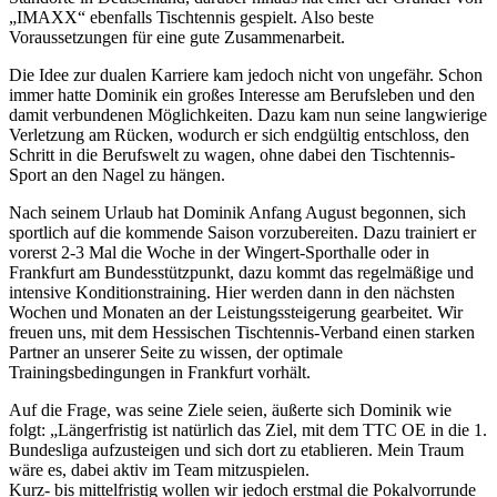
„IMAXX“ ebenfalls Tischtennis gespielt. Also beste
Voraussetzungen für eine gute Zusammenarbeit.
Die Idee zur dualen Karriere kam jedoch nicht von ungefähr. Schon
immer hatte Dominik ein großes Interesse am Berufsleben und den
damit verbundenen Möglichkeiten. Dazu kam nun seine langwierige
Verletzung am Rücken, wodurch er sich endgültig entschloss, den
Schritt in die Berufswelt zu wagen, ohne dabei den Tischtennis-
Sport an den Nagel zu hängen.
Nach seinem Urlaub hat Dominik Anfang August begonnen, sich
sportlich auf die kommende Saison vorzubereiten. Dazu trainiert er
vorerst 2-3 Mal die Woche in der Wingert-Sporthalle oder in
Frankfurt am Bundesstützpunkt, dazu kommt das regelmäßige und
intensive Konditionstraining. Hier werden dann in den nächsten
Wochen und Monaten an der Leistungssteigerung gearbeitet. Wir
freuen uns, mit dem Hessischen Tischtennis-Verband einen starken
Partner an unserer Seite zu wissen, der optimale
Trainingsbedingungen in Frankfurt vorhält.
Auf die Frage, was seine Ziele seien, äußerte sich Dominik wie
folgt: „Längerfristig ist natürlich das Ziel, mit dem TTC OE in die 1.
Bundesliga aufzusteigen und sich dort zu etablieren. Mein Traum
wäre es, dabei aktiv im Team mitzuspielen.
Kurz- bis mittelfristig wollen wir jedoch erstmal die Pokalvorrunde