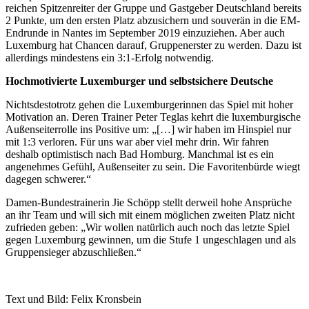
reichen Spitzenreiter der Gruppe und Gastgeber Deutschland bereits
2 Punkte, um den ersten Platz abzusichern und souverän in die EM-
Endrunde in Nantes im September 2019 einzuziehen. Aber auch
Luxemburg hat Chancen darauf, Gruppenerster zu werden. Dazu ist
allerdings mindestens ein 3:1-Erfolg notwendig.
Hochmotivierte Luxemburger und selbstsichere Deutsche
Nichtsdestotrotz gehen die Luxemburgerinnen das Spiel mit hoher
Motivation an. Deren Trainer Peter Teglas kehrt die luxemburgische
Außenseiterrolle ins Positive um: „[…] wir haben im Hinspiel nur
mit 1:3 verloren. Für uns war aber viel mehr drin. Wir fahren
deshalb optimistisch nach Bad Homburg. Manchmal ist es ein
angenehmes Gefühl, Außenseiter zu sein. Die Favoritenbürde wiegt
dagegen schwerer.“
Damen-Bundestrainerin Jie Schöpp stellt derweil hohe Ansprüche
an ihr Team und will sich mit einem möglichen zweiten Platz nicht
zufrieden geben: „Wir wollen natürlich auch noch das letzte Spiel
gegen Luxemburg gewinnen, um die Stufe 1 ungeschlagen und als
Gruppensieger abzuschließen.“
Text und Bild: Felix Kronsbein