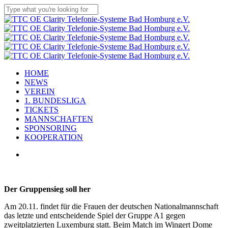
Skip
to
Close
main
Search
content
Menu
HOME
NEWS
VEREIN
1. BUNDESLIGA
TICKETS
MANNSCHAFTEN
SPONSORING
KOOPERATION
x-
facebook
linkedin
youtube
instagram
flickr
tiktok
twitter
Der Gruppensieg soll her
Am 20.11. findet für die Frauen der deutschen Nationalmannschaft
das letzte und entscheidende Spiel der Gruppe A1 gegen
zweitplatzierten Luxemburg statt. Beim Match im Wingert Dome