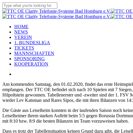
Skip
to
Close
main
Search
content
Menu
HOME
NEWS
VEREIN
1. BUNDESLIGA
TICKETS
MANNSCHAFTEN
SPONSORING
KOOPERATION
facebook
youtube
instagram
flickr
tiktok
Am kommenden Samstag, den 01.02.2020, findet das erste Heimspiel
empfangen. Der TTC OE befindet sich nach 10 Spielen mit 7 Siegen, 
Hilpoltstein gewonnen. Tabellenerster und -zweiter sind der 1. FSV 
wieder Lev Katsman und Rares Sipos, die mit ihren Bilanzen von 14
Die Gäste aus Leiselheim konnten in der laufenden Saison noch keinen 
Leiselheimer ihrem starken Auftritt beim 5:5 gegen Borussia Dortmu
mit 8:10 bzw. 8:9 die besten Bilanzen im Team vorzuweisen haben.
Dass es trotz der Tabellensituation keinen Grund dazu gibt, die Lei