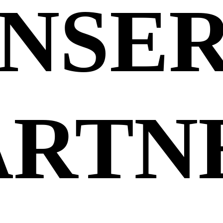
NSE
ARTN