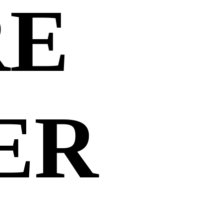
RE
ER