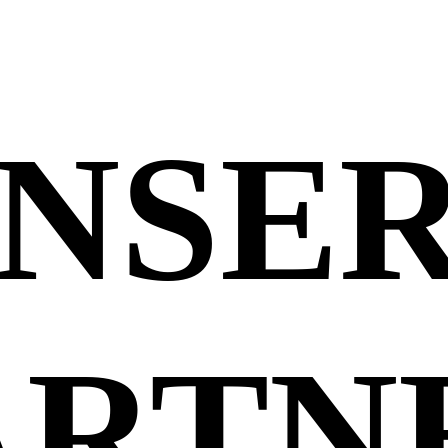
NSE
ARTN