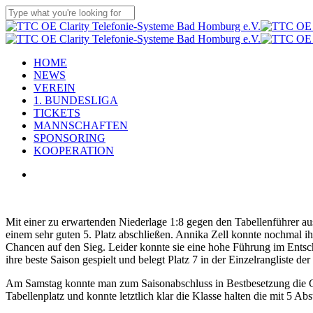
Skip
to
Close
main
Search
content
Menu
HOME
NEWS
VEREIN
1. BUNDESLIGA
TICKETS
MANNSCHAFTEN
SPONSORING
KOOPERATION
facebook
youtube
instagram
flickr
tiktok
Mit einer zu erwartenden Niederlage 1:8 gegen den Tabellenführer au
einem sehr guten 5. Platz abschließen. Annika Zell konnte nochmal i
Chancen auf den Sieg. Leider konnte sie eine hohe Führung im Entsch
ihre beste Saison gespielt und belegt Platz 7 in der Einzelrangliste d
Am Samstag konnte man zum Saisonabschluss in Bestbesetzung die Gä
Tabellenplatz und konnte letztlich klar die Klasse halten die mit 5 A