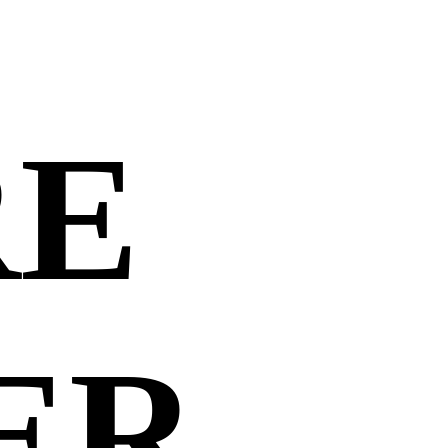
RE
ER