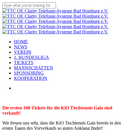
Skip
to
Close
main
Search
content
Menu
HOME
NEWS
VEREIN
1. BUNDESLIGA
TICKETS
MANNSCHAFTEN
SPONSORING
KOOPERATION
facebook
youtube
instagram
flickr
tiktok
Die ersten 100 Tickets für die KiO Tischtennis Gala sind
verkauft!
Wir freuen uns sehr, dass die KiO Tischtennis Gala bereits in den
ersten Tagen des Vorverkaufs so guten Anklang findet!