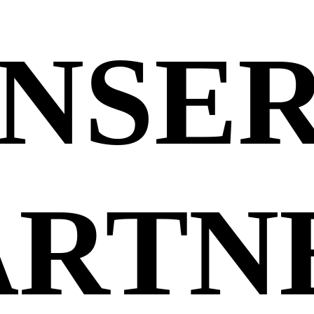
NSE
ARTN