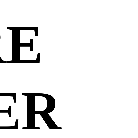
RE
ER