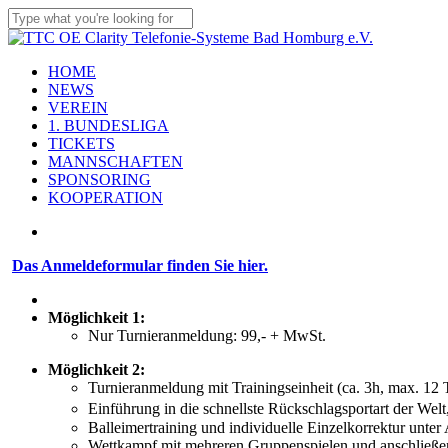
Skip
to
Close
main
Search
content
Menu
HOME
NEWS
VEREIN
1. BUNDESLIGA
TICKETS
MANNSCHAFTEN
SPONSORING
KOOPERATION
facebook
youtube
instagram
flickr
tiktok
Das Anmeldeformular finden Sie hier.
Möglichkeit 1:
Nur Turnieranmeldung: 99,- + MwSt.
Möglichkeit 2:
Turnieranmeldung mit Trainingseinheit (ca. 3h, max. 12
Einführung in die schnellste Rückschlagsportart der Welt
Balleimertraining und individuelle Einzelkorrektur unter 
Wettkampf mit mehreren Gruppenspielen und anschließend