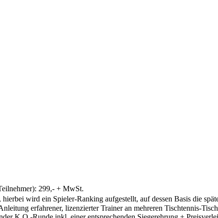
 Teilnehmer): 299,- + MwSt.
, hierbei wird ein Spieler-Ranking aufgestellt, auf dessen Basis die sp
Anleitung erfahrener, lizenzierter Trainer an mehreren Tischtennis-Tisch
er K.O.-Runde inkl. einer entsprechenden Siegerehrung + Preisverlei