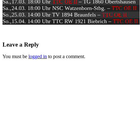
Sa.,
17.03.
18:00
Uhr
TTC OE II
–
TG 1860 Obertshausen
Sa.,
24.03.
18:00
Uhr
NSC Watzenborn-Stbg. –
TTC OE II
So.,
25.03.
14:00
Uhr
TV 1894 Braunfels –
TTC OE II
So.,
15.04.
14:00
Uhr
TTC RW 1921 Biebrich –
TTC OE II
Leave a Reply
You must be
logged in
to post a comment.