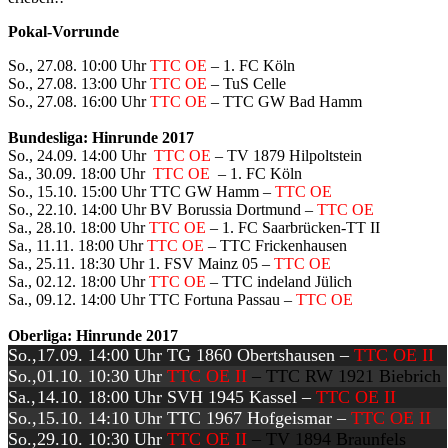
Pokal-Vorrunde
So., 27.08. 10:00 Uhr
TTC OE
–
1. FC Köln
So., 27.08. 13:00 Uhr
TTC OE
– TuS Celle
So., 27.08. 16:00 Uhr
TTC OE
– TTC GW Bad Hamm
Bundesliga: Hinrunde 2017
So., 24.09. 14:00 Uhr
TTC OE
– TV 1879 Hilpoltstein
Sa., 30.09. 18:00 Uhr
TTC OE
– 1. FC Köln
So., 15.10. 15:00 Uhr TTC GW Hamm –
TTC OE
So., 22.10. 14:00 Uhr BV Borussia Dortmund –
TTC OE
Sa., 28.10. 18:00 Uhr
TTC OE
– 1. FC Saarbrücken-TT II
Sa., 11.11. 18:00 Uhr
TTC OE
– TTC Frickenhausen
Sa., 25.11. 18:30 Uhr
1. FSV Mainz 05 –
TTC OE
Sa., 02.12. 18:00 Uhr
TTC OE
– TTC indeland Jülich
Sa., 09.12. 14:00 Uhr TTC Fortuna Passau –
TTC OE
Oberliga: Hinrunde 2017
So.,
17.09.
14:00 Uhr
TG 1860 Obertshausen –
TTC OE II
So.,
01.10.
10:30
Uhr
TTC OE II
– TTC RW 1921 Biebrich
Sa.,
14.10.
18:00
Uhr
SVH 1945 Kassel –
TTC OE II
So.,
15.10.
14:10
Uhr
TTC 1967 Hofgeismar –
TTC OE II
So.,
29.10.
10:30
Uhr
TTC OE II
–
TV 1894 Braunfels