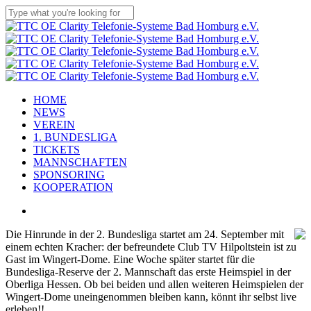
Skip
to
Close
main
Search
content
Menu
HOME
NEWS
VEREIN
1. BUNDESLIGA
TICKETS
MANNSCHAFTEN
SPONSORING
KOOPERATION
x-
facebook
linkedin
youtube
instagram
flickr
tiktok
twitter
Die Hinrunde in der 2. Bundesliga startet am 24. September mit
einem echten Kracher: der befreundete Club TV Hilpoltstein ist zu
Gast im Wingert-Dome. Eine Woche später startet für die
Bundesliga-Reserve der 2. Mannschaft das erste Heimspiel in der
Oberliga Hessen. Ob bei beiden und allen weiteren Heimspielen der
Wingert-Dome uneingenommen bleiben kann, könnt ihr selbst live
erleben!!