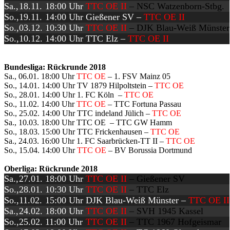
Sa.,
18.11.
18:00
Uhr
TTC OE II
–
NSC Watzenborn-Stbg.
So.,
19.11.
14:00
Uhr
Gießener SV –
TTC OE II
So.,
03.12.
10:30
Uhr
TTC OE II
–
DJK Blau-Weiß Münster
So.,
10.12.
14:00
Uhr
TTC Elz –
TTC OE II
Bundesliga:
Rückrunde 2018
Sa., 06.01. 18:00 Uhr
TTC OE
– 1. FSV Mainz 05
So., 14.01. 14:00 Uhr TV 1879 Hilpoltstein –
TTC OE
So., 28.01. 14:00 Uhr 1. FC Köln –
TTC OE
So., 11.02. 14:00 Uhr
TTC OE
– TTC Fortuna Passau
So., 25.02. 14:00 Uhr TTC indeland Jülich –
TTC OE
Sa., 10.03. 18:00 Uhr
TTC OE
– TTC GW Hamm
So., 18.03. 15:00 Uhr TTC Frickenhausen –
TTC OE
Sa., 24.03. 16:00 Uhr 1. FC Saarbrücken-TT II –
TTC OE
So., 15.04. 14:00 Uhr
TTC OE
– BV Borussia Dortmund
Oberliga: Rückrunde 2018
Sa.,
27.01.
18:00 Uhr
TTC OE II
– Gießener SV
So.,
28.01.
10:30
Uhr
TTC OE II
–
TTC Elz
So.,
11.02.
15:00
Uhr
DJK Blau-Weiß Münster –
TTC OE II
Sa.,
24.02.
18:00
Uhr
TTC OE II
–
SVH 1945 Kassel
So.,
25.02.
11:00
Uhr
TTC OE II
–
TTC 1967 Hofgeismar