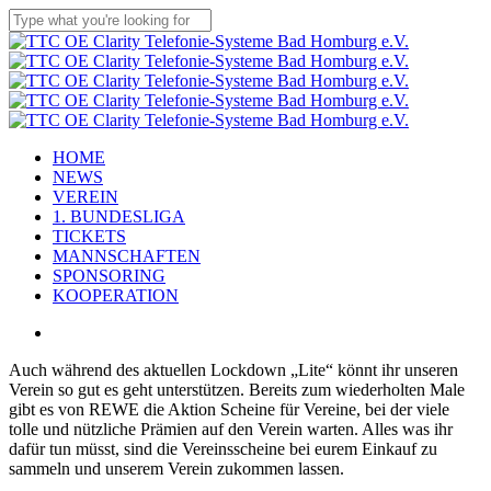
Skip
to
Close
main
Search
content
Menu
HOME
NEWS
VEREIN
1. BUNDESLIGA
TICKETS
MANNSCHAFTEN
SPONSORING
KOOPERATION
twitter
x-
facebook
linkedin
youtube
instagram
flickr
tiktok
twitter
Auch während des aktuellen Lockdown „Lite“ könnt ihr unseren
Verein so gut es geht unterstützen. Bereits zum wiederholten Male
gibt es von REWE die Aktion Scheine für Vereine, bei der viele
tolle und nützliche Prämien auf den Verein warten. Alles was ihr
dafür tun müsst, sind die Vereinsscheine bei eurem Einkauf zu
sammeln und unserem Verein zukommen lassen.