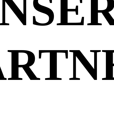
NSE
ARTN