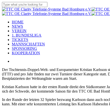
Skip
to
Close
main
Search
content
Menu
HOME
NEWS
VEREIN
1. BUNDESLIGA
TICKETS
MANNSCHAFTEN
SPONSORING
KOOPERATION
twitter
x-
facebook
linkedin
youtube
instagram
flickr
tiktok
twitter
Der Tischtennis-Doppel-Welt- und Europameister Kristian Karlsson st
(ITTF) und pro Jahr finden nur zwei Turniere dieser Kategorie statt. 
Bestplatzierten der Weltrangliste waren am Start.
Kristian Karlsson hatte in der ersten Runde direkt den Südkoreaner 
sich der Schwede, der kommende Saison für den TTC OE Bad Homburg 
In der Runde der letzten 32 Spieler bezwang Karlsson dann auch noc
kann. Mit einer sehr konzentrierten Leistung lies Karlsson Habesohn 