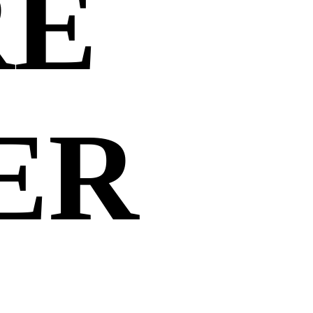
RE
ER